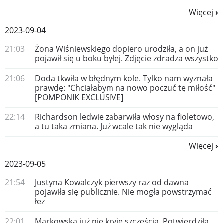
Więcej
2023-09-04
21:03
Żona Wiśniewskiego dopiero urodziła, a on już
pojawił się u boku byłej. Zdjęcie zdradza wszystko
21:06
Doda tkwiła w błędnym kole. Tylko nam wyznała
prawdę: "Chciałabym na nowo poczuć tę miłość"
[POMPONIK EXCLUSIVE]
22:14
Richardson ledwie zabarwiła włosy na fioletowo,
a tu taka zmiana. Już wcale tak nie wygląda
Więcej
2023-09-05
21:54
Justyna Kowalczyk pierwszy raz od dawna
pojawiła się publicznie. Nie mogła powstrzymać
łez
22:01
Markowska już nie kryje szczęścia. Potwierdziła