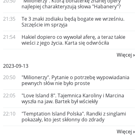
20:50
"Milionerzy". Którą bohaterkę znanej opery
najlepiej charakteryzują słowa "Habanery"?
21:35
Te 3 znaki zodiaku będą bogate we wrześniu.
Szczęście im sprzyja
21:54
Hakiel dopiero co wywołał aferę, a teraz takie
wieści z jego życia. Karta się odwróciła
Więcej
2023-09-13
20:50
"Milionerzy". Pytanie o potrzebę wypowiadania
pewnych słów nie było proste
22:05
"Love Island 8". Tajemnica Karoliny i Marcina
wyszła na jaw. Bartek był wściekły
22:10
"Temptation Island Polska". Randki z singlami
pokazały, kto jest skłonny do zdrady
Więcej