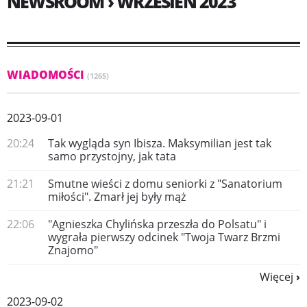
NEWSROOM › WRZESIEŃ 2023
WIADOMOŚCI
(1265)
2023-09-01
20:24
Tak wygląda syn Ibisza. Maksymilian jest tak
samo przystojny, jak tata
21:21
Smutne wieści z domu seniorki z "Sanatorium
miłości". Zmarł jej były mąż
22:06
"Agnieszka Chylińska przeszła do Polsatu" i
wygrała pierwszy odcinek "Twoja Twarz Brzmi
Znajomo"
Więcej
2023-09-02