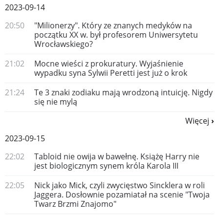
2023-09-14
20:50
"Milionerzy". Który ze znanych medyków na
początku XX w. był profesorem Uniwersytetu
Wrocławskiego?
21:02
Mocne wieści z prokuratury. Wyjaśnienie
wypadku syna Sylwii Peretti jest już o krok
21:24
Te 3 znaki zodiaku mają wrodzoną intuicję. Nigdy
się nie mylą
Więcej
2023-09-15
22:02
Tabloid nie owija w bawełnę. Książę Harry nie
jest biologicznym synem króla Karola III
22:05
Nick jako Mick, czyli zwycięstwo Sincklera w roli
Jaggera. Dosłownie pozamiatał na scenie "Twoja
Twarz Brzmi Znajomo"