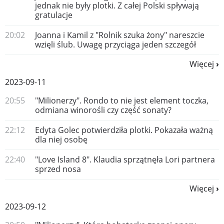
jednak nie były plotki. Z całej Polski spływają
gratulacje
20:02
Joanna i Kamil z "Rolnik szuka żony" nareszcie
wzięli ślub. Uwagę przyciąga jeden szczegół
Więcej
2023-09-11
20:55
"Milionerzy". Rondo to nie jest element toczka,
odmiana winorośli czy część sonaty?
22:12
Edyta Golec potwierdziła plotki. Pokazała ważną
dla niej osobę
22:40
"Love Island 8". Klaudia sprzątnęła Lori partnera
sprzed nosa
Więcej
2023-09-12