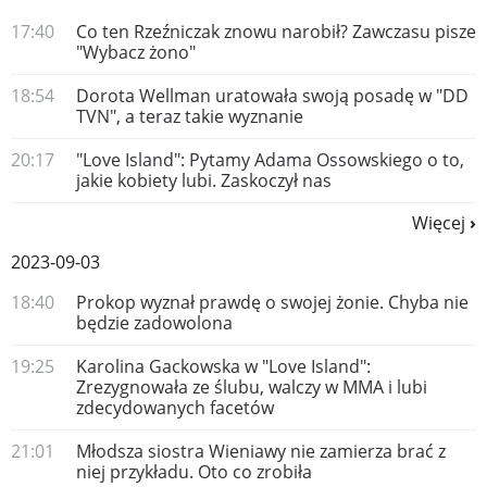
17:40
Co ten Rzeźniczak znowu narobił? Zawczasu pisze
"Wybacz żono"
18:54
Dorota Wellman uratowała swoją posadę w "DD
TVN", a teraz takie wyznanie
20:17
"Love Island": Pytamy Adama Ossowskiego o to,
jakie kobiety lubi. Zaskoczył nas
Więcej
2023-09-03
18:40
Prokop wyznał prawdę o swojej żonie. Chyba nie
będzie zadowolona
19:25
Karolina Gackowska w "Love Island":
Zrezygnowała ze ślubu, walczy w MMA i lubi
zdecydowanych facetów
21:01
Młodsza siostra Wieniawy nie zamierza brać z
niej przykładu. Oto co zrobiła