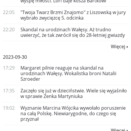
wyspę miłości. Lori daje kosza Bartkowi
22:05
"Twoja Twarz Brzmi Znajomo" z Liszowską w jury
wybrało zwycięzcę 5. odcinka
22:20
Skandal na urodzinach Wałęsy. Aż trudno
uwierzyć, że tak zwrócił się do 28-letniej gwiazdy
Więcej
2023-09-30
17:29
Margaret pilnie reaguje na skandal na
urodzinach Wałęsy. Wokalistka broni Natalii
Szroeder
17:35
Zaczęło się już w dzieciństwie. Wiele się wyjaśniło
w sprawie Zenka Martyniuka
19:02
Wyznanie Marcina Wójcika wywołało poruszenie
na całą Polskę. Niewiarygodne, do czego się
przyznał
Więcej