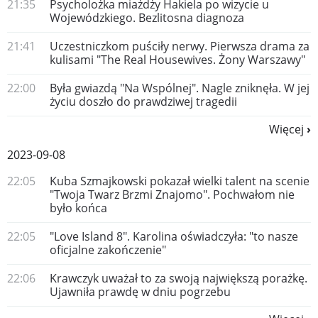
21:35
Psycholożka miażdży Hakiela po wizycie u
Wojewódzkiego. Bezlitosna diagnoza
21:41
Uczestniczkom puściły nerwy. Pierwsza drama za
kulisami "The Real Housewives. Żony Warszawy"
22:00
Była gwiazdą "Na Wspólnej". Nagle zniknęła. W jej
życiu doszło do prawdziwej tragedii
Więcej
2023-09-08
22:05
Kuba Szmajkowski pokazał wielki talent na scenie
"Twoja Twarz Brzmi Znajomo". Pochwałom nie
było końca
22:05
"Love Island 8". Karolina oświadczyła: "to nasze
oficjalne zakończenie"
22:06
Krawczyk uważał to za swoją największą porażkę.
Ujawniła prawdę w dniu pogrzebu