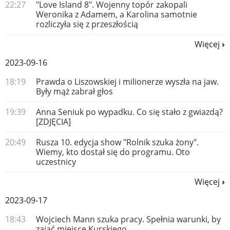
22:27
"Love Island 8". Wojenny topór zakopali
Weronika z Adamem, a Karolina samotnie
rozliczyła się z przeszłością
Więcej
2023-09-16
18:19
Prawda o Liszowskiej i milionerze wyszła na jaw.
Były mąż zabrał głos
19:39
Anna Seniuk po wypadku. Co się stało z gwiazdą?
[ZDJĘCIA]
20:49
Rusza 10. edycja show "Rolnik szuka żony".
Wiemy, kto dostał się do programu. Oto
uczestnicy
Więcej
2023-09-17
18:43
Wojciech Mann szuka pracy. Spełnia warunki, by
zająć miejsce Kurskiego