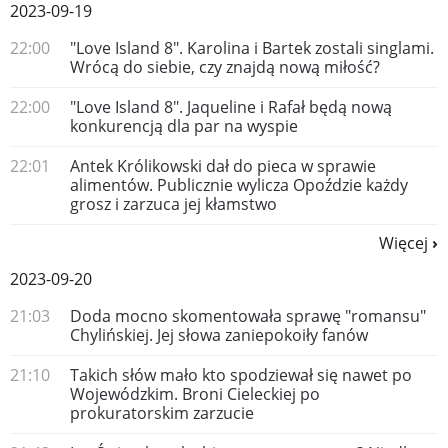
2023-09-19
22:00
"Love Island 8". Karolina i Bartek zostali singlami.
Wrócą do siebie, czy znajdą nową miłość?
22:00
"Love Island 8". Jaqueline i Rafał będą nową
konkurencją dla par na wyspie
22:01
Antek Królikowski dał do pieca w sprawie
alimentów. Publicznie wylicza Opoździe każdy
grosz i zarzuca jej kłamstwo
Więcej
2023-09-20
21:03
Doda mocno skomentowała sprawę "romansu"
Chylińskiej. Jej słowa zaniepokoiły fanów
21:10
Takich słów mało kto spodziewał się nawet po
Wojewódzkim. Broni Cieleckiej po
prokuratorskim zarzucie