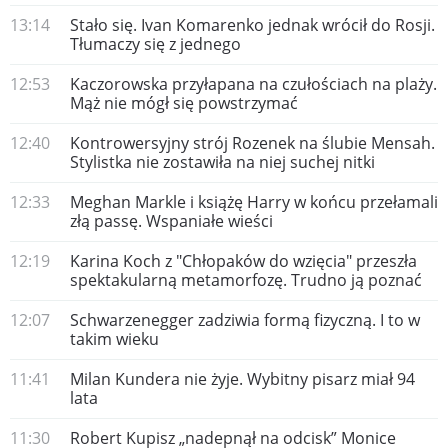
13:14
Stało się. Ivan Komarenko jednak wrócił do Rosji.
Tłumaczy się z jednego
12:53
Kaczorowska przyłapana na czułościach na plaży.
Mąż nie mógł się powstrzymać
12:40
Kontrowersyjny strój Rozenek na ślubie Mensah.
Stylistka nie zostawiła na niej suchej nitki
12:33
Meghan Markle i książę Harry w końcu przełamali
złą passę. Wspaniałe wieści
12:19
Karina Koch z "Chłopaków do wzięcia" przeszła
spektakularną metamorfozę. Trudno ją poznać
12:07
Schwarzenegger zadziwia formą fizyczną. I to w
takim wieku
11:41
Milan Kundera nie żyje. Wybitny pisarz miał 94
lata
11:30
Robert Kupisz „nadepnął na odcisk” Monice