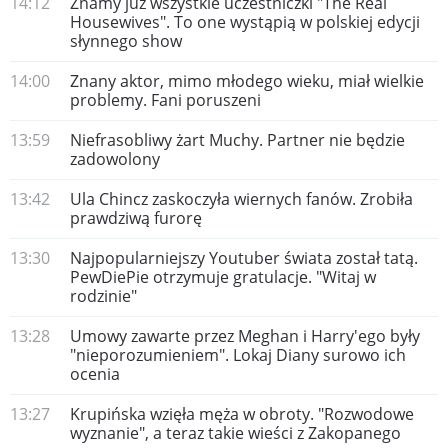
14:12
Znamy już wszystkie uczestniczki "The Real
Housewives". To one wystąpią w polskiej edycji
słynnego show
14:00
Znany aktor, mimo młodego wieku, miał wielkie
problemy. Fani poruszeni
13:59
Niefrasobliwy żart Muchy. Partner nie będzie
zadowolony
13:42
Ula Chincz zaskoczyła wiernych fanów. Zrobiła
prawdziwą furorę
13:30
Najpopularniejszy Youtuber świata został tatą.
PewDiePie otrzymuje gratulacje. "Witaj w
rodzinie"
13:28
Umowy zawarte przez Meghan i Harry'ego były
"nieporozumieniem". Lokaj Diany surowo ich
ocenia
13:27
Krupińska wzięła męża w obroty. "Rozwodowe
wyznanie", a teraz takie wieści z Zakopanego