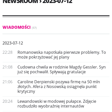
NEWSROOM › 2023-07-12
WIADOMOŚCI
(57)
2023-07-12
22:28
Romanowska napotkała pierwsze problemy. To
może pokrzyżować jej plany
21:08
Cudowna chwila w rodzinie Magdy Gessler. Syn
już się pochwalił. Spływają gratulacje
21:06
Caroline Derpienski pozywa firmę na 50 mln
złotych. Afera z Nosowską osiągnęła punkt
krytyczny
20:24
Lewandowski w modowej pułapce. Zdjęcie
rozbudziło wyobraźnię internautów