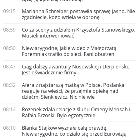
09:15
Marianna Schreiber postawiła sprawę jasno. Nie
zgadniecie, kogo wzięła w obronę
08:59
Co za sceny z udziałem Krzysztofa Stanowskiego.
Musieli interweniować
08:50
Niewiarygodne, jakie wideo z Małgorzatą
Foremniak trafiło do sieci. Fani oburzeni
08:47
Ciąg dalszy awantury Nosowskiej i Derpienski.
Jest oświadczenie firmy
08:32
Afera z najstarszą matką w Polsce. Posłanka
reaguje na wieści, że przejmie opiekę nad
dziećmi Sienkiewicz. Nic nie wie
08:14
Rozenek zdała relację z ślubu Omeny Mensah i
Rafała Brzoski. Było egzotycznie
08:10
Blanka Stajkow wyznała całą prawdę.
Niewiarygodne, co działo się przed Eurowizją