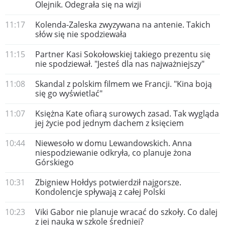
Olejnik. Odegrała się na wizji
11:17
Kolenda-Zaleska zwyzywana na antenie. Takich
słów się nie spodziewała
11:15
Partner Kasi Sokołowskiej takiego prezentu się
nie spodziewał. "Jesteś dla nas najważniejszy"
11:08
Skandal z polskim filmem we Francji. "Kina boją
się go wyświetlać"
11:07
Księżna Kate ofiarą surowych zasad. Tak wygląda
jej życie pod jednym dachem z księciem
10:44
Niewesoło w domu Lewandowskich. Anna
niespodziewanie odkryła, co planuje żona
Górskiego
10:31
Zbigniew Hołdys potwierdził najgorsze.
Kondolencje spływają z całej Polski
10:23
Viki Gabor nie planuje wracać do szkoły. Co dalej
z jej nauką w szkole średniej?