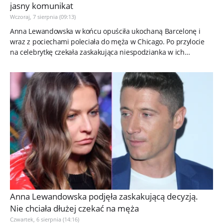
jasny komunikat
Wczoraj, 7 sierpnia (09:13)
Anna Lewandowska w końcu opuściła ukochaną Barcelonę i
wraz z pociechami poleciała do męża w Chicago. Po przylocie
na celebrytkę czekała zaskakująca niespodzianka w ich
tymczasowym domu....
Anna Lewandowska podjęła zaskakującą decyzją.
Nie chciała dłużej czekać na męża
Czwartek, 6 sierpnia (14:16)