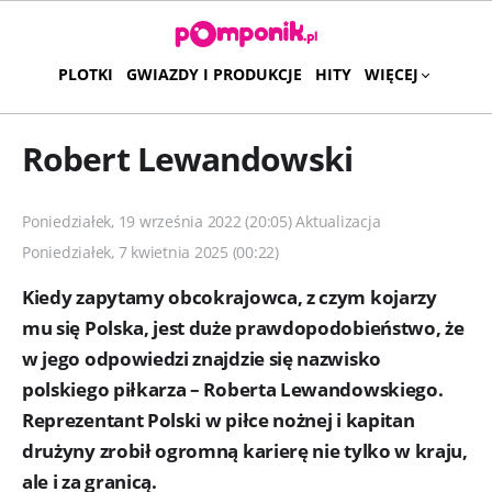
PLOTKI
GWIAZDY I PRODUKCJE
HITY
WIĘCEJ
Robert Lewandowski
Poniedziałek, 19 września 2022 (20:05) Aktualizacja
Poniedziałek, 7 kwietnia 2025 (00:22)
Kiedy zapytamy obcokrajowca, z czym kojarzy
mu się Polska, jest duże prawdopodobieństwo, że
w jego odpowiedzi znajdzie się nazwisko
polskiego piłkarza – Roberta Lewandowskiego.
Reprezentant Polski w piłce nożnej i kapitan
drużyny zrobił ogromną karierę nie tylko w kraju,
ale i za granicą.