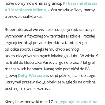
łatwe do wymówienia za granicą.
Piłkarz ma starszą
o 3 lata siostrę Milenę
, która poszła w ślady mamy i
trenowała siatkówkę.
Robert dorastał we wsi Leszno, a jego rodzice uczyli
wychowania fizycznego w tamtejszej szkole. Później
jego ojciec objął posadę dyrektora tamtejszego
ośrodka sportu i dzięki temu chłopiec mógł
uczestniczyć w treningach lokalnego klubu. W wieku 9
lat trafił do klubu UKS Varsovia, gdzie przez 7 lat grał
mecze w ich barwach. Następnie przeniósł do IV-
ligowej
Delty Warszawa
, skąd później trafił do Legii.
Otrzymał przezwisko „Bobek” ze względu na drobną
posturę i niewielki wzrost.
Kiedy Lewandowski miał 17 lat,
jego ojciec zmarł na