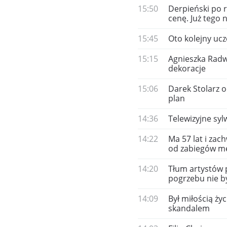
15:50
Derpieński po r
cenę. Już tego 
15:45
Oto kolejny ucz
15:15
Agnieszka Radw
dekoracje
15:06
Darek Stolarz o
plan
14:36
Telewizyjne sylw
14:22
Ma 57 lat i zac
od zabiegów me
14:20
Tłum artystów 
pogrzebu nie b
14:09
Był miłością życ
skandalem