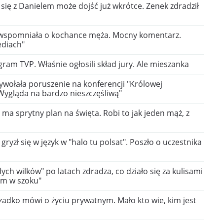
się z Danielem może dojść już wkrótce. Zenek zdradził
 wspomniała o kochance męża. Mocny komentarz.
ediach"
ram TVP. Właśnie ogłosili skład jury. Ale mieszanka
wołała poruszenie na konferencji "Królowej
Wygląda na bardzo nieszczęśliwą"
 ma sprytny plan na święta. Robi to jak jeden mąż, z
gryzł się w język w "halo tu polsat". Poszło o uczestnika
ch wilków" po latach zdradza, co działo się za kulisami
em w szoku"
zadko mówi o życiu prywatnym. Mało kto wie, kim jest