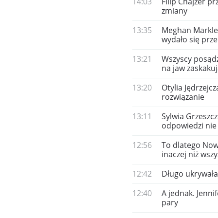
14:03
Filip Chajzer p
zmiany
13:35
Meghan Markle 
wydało się prz
13:21
Wszyscy posądza
na jaw zaskakuj
13:20
Otylia Jędrzejc
rozwiązanie
13:11
Sylwia Grzeszcz
odpowiedzi nie 
12:56
To dlatego Nowi
inaczej niż wszy
12:42
Długo ukrywała
12:40
A jednak. Jenni
pary