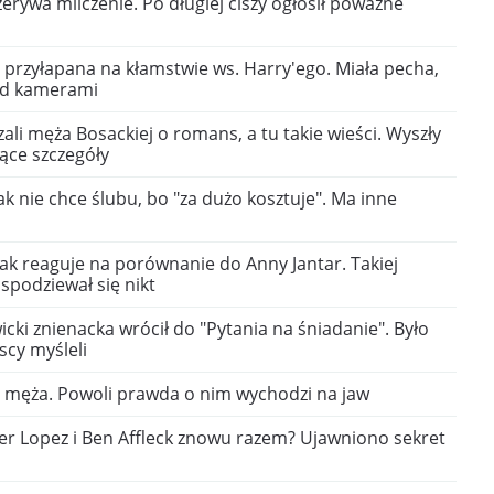
rzerywa milczenie. Po długiej ciszy ogłosił poważne
przyłapana na kłamstwie ws. Harry'ego. Miała pecha,
ed kamerami
li męża Bosackiej o romans, a tu takie wieści. Wyszły
ące szczegóły
zak nie chce ślubu, bo "za dużo kosztuje". Ma inne
ak reaguje na porównanie do Anny Jantar. Takiej
spodziewał się nikt
cki znienacka wrócił do "Pytania na śniadanie". Było
scy myśleli
 męża. Powoli prawda o nim wychodzi na jaw
fer Lopez i Ben Affleck znowu razem? Ujawniono sekret