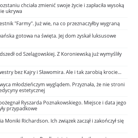
ozstaniu chciała zmienić swoje życie i zapłaciła wysoką
nie ukrywa
estnik "Farmy". Już wie, na co przeznaczyłby wygraną
ańska gotowa na święta. Jej dom zyskał luksusowe
dszedł od Szelągowskiej. Z Koroniewską już wymyśliły
estry bez Kajry i Sławomira. Ale i tak zarobią krocie...
hwyca młodzieńczym wyglądem. Przyznała, że nie stroni
dycyny estetycznej
pożegnał Ryszarda Poznakowskiego. Miejsce i data jego
yły przypadkowe
ia Moniki Richardson. Ich związek zaczął i zakończył się