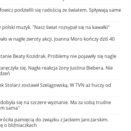
fowicz podzielili się radością ze światem. Spływają same
y polski muzyk. "Nasz świat rozsypał się na kawałki"
owało w nagłe zwroty akcji. Joanna Moro kończy dziś 40
tanie Beaty Kozidrak. Problemy nie pojawiły się nagle
ręczyła się. Nagła reakcja żony Justina Biebera. Nie
udzeń
ek Stolarz zostawił Szelągowską. W TVN aż huczy od
zdobyła się na szczere wyznanie. Ma za sobą trudne
łam sama"
róciła pamięcią do związku z Jackiem Janczarskim.
ę o bliźniaczkach