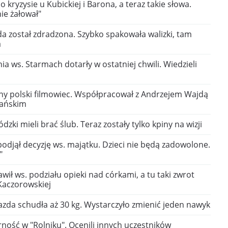
o kryzysie u Kubickiej i Barona, a teraz takie słowa.
ie żałował"
a został zdradzona. Szybko spakowała walizki, tam
a
a ws. Starmach dotarły w ostatniej chwili. Wiedzieli
ny polski filmowiec. Współpracował z Andrzejem Wajdą
ańskim
zki mieli brać ślub. Teraz zostały tylko kpiny na wizji
odjął decyzję ws. majątku. Dzieci nie będą zadowolone.
"
awił ws. podziału opieki nad córkami, a tu taki zwrot
 Kaczorowskiej
azda schudła aż 30 kg. Wystarczyło zmienić jeden nawyk
ność w "Rolniku". Ocenili innych uczestników