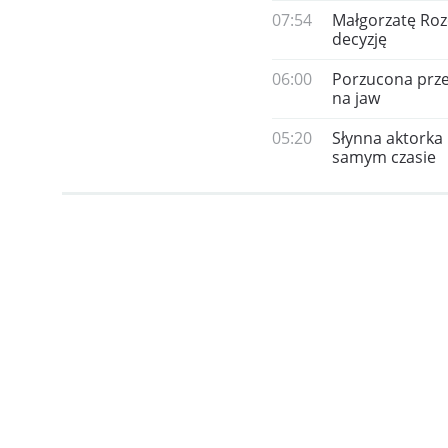
07:54
Małgorzatę Roz
decyzję
06:00
Porzucona prze
na jaw
05:20
Słynna aktorka 
samym czasie