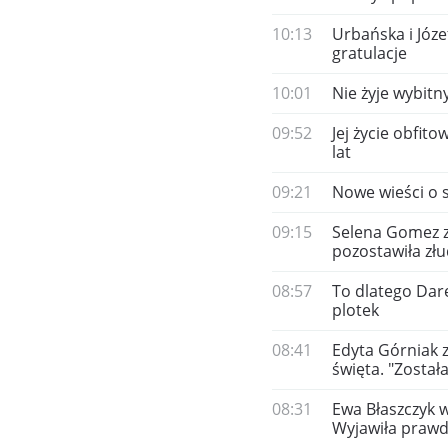
10:13
Urbańska i Józe
gratulacje
10:01
Nie żyje wybitn
09:52
Jej życie obfit
lat
09:21
Nowe wieści o s
09:15
Selena Gomez za
pozostawiła zł
08:57
To dlatego Dar
plotek
08:41
Edyta Górniak 
święta. "Zosta
08:31
Ewa Błaszczyk w
Wyjawiła prawd