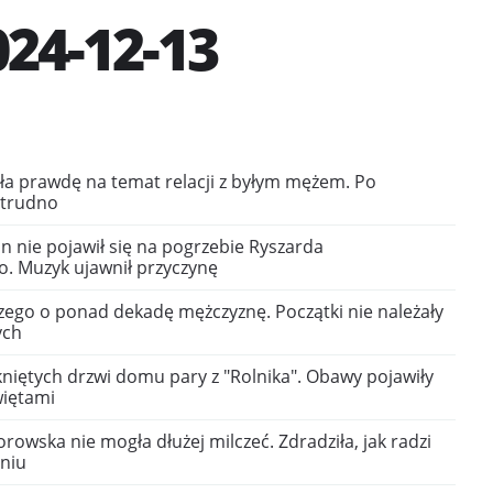
24-12-13
ła prawdę na temat relacji z byłym mężem. Po
 trudno
n nie pojawił się na pogrzebie Ryszarda
. Muzyk ujawnił przyczynę
szego o ponad dekadę mężczyznę. Początki nie należały
ych
niętych drzwi domu pary z "Rolnika". Obawy pojawiły
więtami
rowska nie mogła dłużej milczeć. Zdradziła, jak radzi
aniu