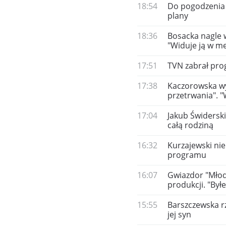
18:54
Do pogodzenia 
plany
18:36
Bosacka nagle
"Widuje ją w m
17:51
TVN zabrał prog
17:38
Kaczorowska wy
przetrwania". "
17:04
Jakub Świderski
całą rodziną
16:32
Kurzajewski nie 
programu
16:07
Gwiazdor "Młody
produkcji. "Był
15:55
Barszczewska r
jej syn