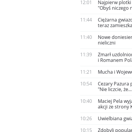
12:01
Najpierw plotki 
"Obyś niczego n
11:44
Ciężarna gwiazd
teraz zamieszk
11:40
Nowe doniesieni
nieliczni
11:39
Zmarł uzdolnio
i Romanem Pol
11:21
Mucha i Wojewód
10:54
Cezary Pazura p
"Nie liczcie, że...
10:40
Maciej Pela wyj
akcji ze strony
10:26
Uwielbiana gwi
10:15
Zdobyli popular