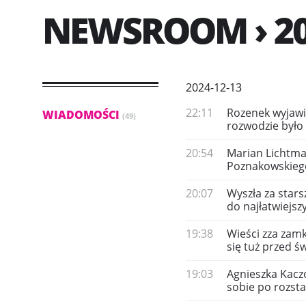
NEWSROOM › 20
2024-12-13
22:11
Rozenek wyjawi
WIADOMOŚCI
(49)
rozwodzie było
20:54
Marian Lichtma
Poznakowskiego
20:07
Wyszła za star
do najłatwiejsz
19:38
Wieści zza zamk
się tuż przed ś
19:03
Agnieszka Kaczo
sobie po rozst