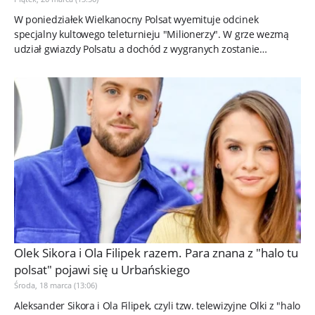
W poniedziałek Wielkanocny Polsat wyemituje odcinek
specjalny kultowego teleturnieju "Milionerzy". W grze wezmą
udział gwiazdy Polsatu a dochód z wygranych zostanie
przeznaczony na...
Olek Sikora i Ola Filipek razem. Para znana z "halo tu
polsat" pojawi się u Urbańskiego
Środa, 18 marca (13:06)
Aleksander Sikora i Ola Filipek, czyli tzw. telewizyjne Olki z "halo