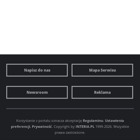
Napisz do nas
Mapa Serwisu
Newsroom
Reklama
Korzystanie z portalu oznacza akceptację
Regulaminu
.
Ustawienia
preferencji.
Prywatność
. Copyright by
INTERIA.PL
1999-2026. Wszystkie
prawa zastrzeżone.