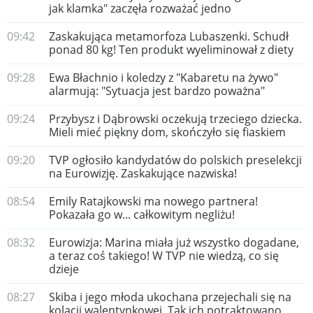
jak klamka" zaczęła rozważać jedno
09:42
Zaskakująca metamorfoza Lubaszenki. Schudł
ponad 80 kg! Ten produkt wyeliminował z diety
09:28
Ewa Błachnio i koledzy z "Kabaretu na żywo"
alarmują: "Sytuacja jest bardzo poważna"
09:24
Przybysz i Dąbrowski oczekują trzeciego dziecka.
Mieli mieć piękny dom, skończyło się fiaskiem
09:20
TVP ogłosiło kandydatów do polskich preselekcji
na Eurowizję. Zaskakujące nazwiska!
08:54
Emily Ratajkowski ma nowego partnera!
Pokazała go w... całkowitym negliżu!
08:32
Eurowizja: Marina miała już wszystko dogadane,
a teraz coś takiego! W TVP nie wiedzą, co się
dzieje
08:27
Skiba i jego młoda ukochana przejechali się na
kolacji walentynkowej. Tak ich potraktowano