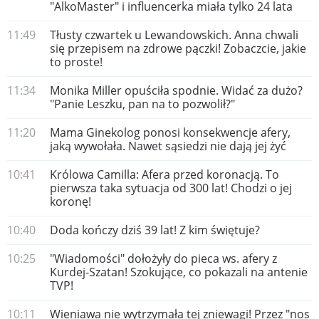
"AlkoMaster" i influencerka miała tylko 24 lata
11:49
Tłusty czwartek u Lewandowskich. Anna chwali
się przepisem na zdrowe pączki! Zobaczcie, jakie
to proste!
11:34
Monika Miller opuściła spodnie. Widać za dużo?
"Panie Leszku, pan na to pozwolił?"
11:20
Mama Ginekolog ponosi konsekwencje afery,
jaką wywołała. Nawet sąsiedzi nie dają jej żyć
10:41
Królowa Camilla: Afera przed koronacją. To
pierwsza taka sytuacja od 300 lat! Chodzi o jej
koronę!
10:40
Doda kończy dziś 39 lat! Z kim świętuje?
10:25
"Wiadomości" dołożyły do pieca ws. afery z
Kurdej-Szatan! Szokujące, co pokazali na antenie
TVP!
10:11
Wieniawa nie wytrzymała tej zniewagi! Przez "nos