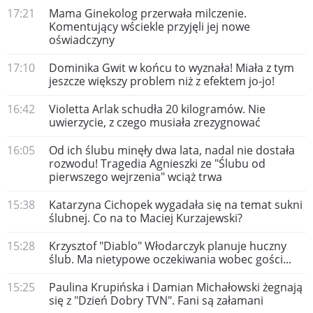
17:21
Mama Ginekolog przerwała milczenie.
Komentujący wściekle przyjęli jej nowe
oświadczyny
17:10
Dominika Gwit w końcu to wyznała! Miała z tym
jeszcze większy problem niż z efektem jo-jo!
16:42
Violetta Arlak schudła 20 kilogramów. Nie
uwierzycie, z czego musiała zrezygnować
16:05
Od ich ślubu minęły dwa lata, nadal nie dostała
rozwodu! Tragedia Agnieszki ze "Ślubu od
pierwszego wejrzenia" wciąż trwa
15:38
Katarzyna Cichopek wygadała się na temat sukni
ślubnej. Co na to Maciej Kurzajewski?
15:28
Krzysztof "Diablo" Włodarczyk planuje huczny
ślub. Ma nietypowe oczekiwania wobec gości...
15:25
Paulina Krupińska i Damian Michałowski żegnają
się z "Dzień Dobry TVN". Fani są załamani