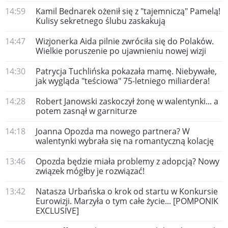
14:59
Kamil Bednarek ożenił się z "tajemniczą" Pamelą!
Kulisy sekretnego ślubu zaskakują
14:47
Wizjonerka Aida pilnie zwróciła się do Polaków.
Wielkie poruszenie po ujawnieniu nowej wizji
14:30
Patrycja Tuchlińska pokazała mamę. Niebywałe,
jak wygląda "teściowa" 75-letniego miliardera!
14:28
Robert Janowski zaskoczył żonę w walentynki... a
potem zasnął w garniturze
14:18
Joanna Opozda ma nowego partnera? W
walentynki wybrała się na romantyczną kolację
13:46
Opozda będzie miała problemy z adopcją? Nowy
związek mógłby je rozwiązać!
13:42
Natasza Urbańska o krok od startu w Konkursie
Eurowizji. Marzyła o tym całe życie... [POMPONIK
EXCLUSIVE]