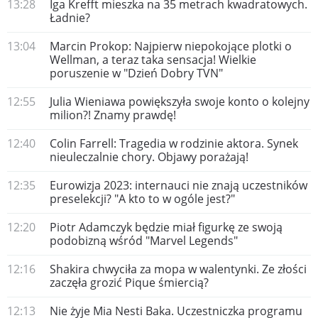
13:28
Iga Krefft mieszka na 35 metrach kwadratowych.
Ładnie?
13:04
Marcin Prokop: Najpierw niepokojące plotki o
Wellman, a teraz taka sensacja! Wielkie
poruszenie w "Dzień Dobry TVN"
12:55
Julia Wieniawa powiększyła swoje konto o kolejny
milion?! Znamy prawdę!
12:40
Colin Farrell: Tragedia w rodzinie aktora. Synek
nieuleczalnie chory. Objawy porażają!
12:35
Eurowizja 2023: internauci nie znają uczestników
preselekcji? "A kto to w ogóle jest?"
12:20
Piotr Adamczyk będzie miał figurkę ze swoją
podobizną wśród "Marvel Legends"
12:16
Shakira chwyciła za mopa w walentynki. Ze złości
zaczęła grozić Pique śmiercią?
12:13
Nie żyje Mia Nesti Baka. Uczestniczka programu