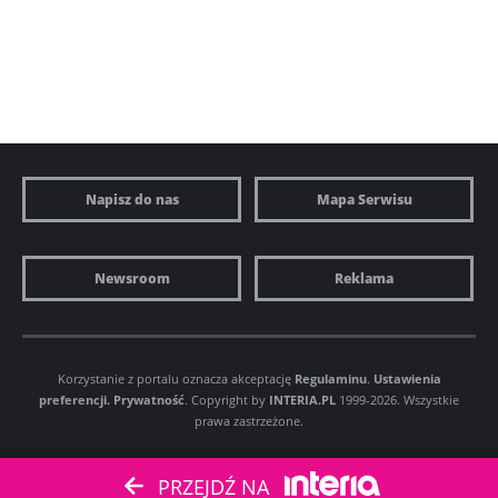
Napisz do nas
Mapa Serwisu
Newsroom
Reklama
Korzystanie z portalu oznacza akceptację
Regulaminu
.
Ustawienia
preferencji.
Prywatność
. Copyright by
INTERIA.PL
1999-2026. Wszystkie
prawa zastrzeżone.
PRZEJDŹ NA