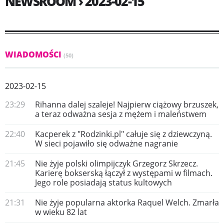
NEWSROOM › 2023-02-15
WIADOMOŚCI
(50)
2023-02-15
23:29
Rihanna dalej szaleje! Najpierw ciążowy brzuszek,
a teraz odważna sesja z mężem i maleństwem
22:40
Kacperek z "Rodzinki.pl" całuje się z dziewczyną.
W sieci pojawiło się odważne nagranie
21:45
Nie żyje polski olimpijczyk Grzegorz Skrzecz.
Karierę bokserską łączył z występami w filmach.
Jego role posiadają status kultowych
21:31
Nie żyje popularna aktorka Raquel Welch. Zmarła
w wieku 82 lat