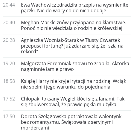
20:44
Ewa Wachowicz zdradziła przepis na wyśmienite
pączki. Nie do wiary co do nich dodaje
20:40
Meghan Markle znów przyłapana na kłamstwie.
Ponoć nic nie wiedziała o rodzinie królewskiej
20:28
Agnieszka Woźniak-Starak w Tłusty Czwartek
przepuści fortunę? Już zdarzało się, że "szła na
rekord"
19:20
Małgorzata Foremniak znowu to zrobiła. Aktorka
nagminnie łamie prawo
18:58
Książę Harry nie kryje irytacji na rodzinę. Wciąż
nie spełnili jego warunku do pojednania!
17:52
Chłopak Roksany Węgiel kłóci się z fanami. Tak
się zbulwersował, że prawie pękła mu żyłka
17:50
Dorota Szelągowska potraktowała walentynki
bez romantyzmu. Świętowała z seryjnymi
mordercami