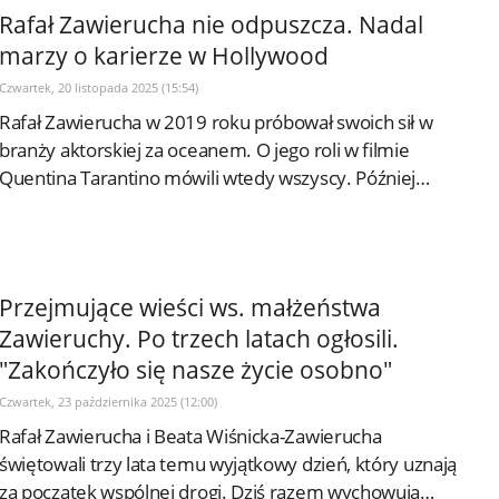
Rafał Zawierucha nie odpuszcza. Nadal
marzy o karierze w Hollywood
Czwartek, 20 listopada 2025 (15:54)
Rafał Zawierucha w 2019 roku próbował swoich sił w
branży aktorskiej za oceanem. O jego roli w filmie
Quentina Tarantino mówili wtedy wszyscy. Później
niestety kariera aktora trochę...
Przejmujące wieści ws. małżeństwa
Zawieruchy. Po trzech latach ogłosili.
"Zakończyło się nasze życie osobno"
Czwartek, 23 października 2025 (12:00)
Rafał Zawierucha i Beata Wiśnicka-Zawierucha
świętowali trzy lata temu wyjątkowy dzień, który uznają
za początek wspólnej drogi. Dziś razem wychowują