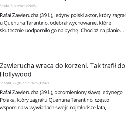
Środa, 3 czerwca (09:03)
Rafał Zawierucha (39 l.), jedyny polski aktor, który zagrał
u Quentina Tarantino, odebrał wychowanie, które
skutecznie uodporniło go na pychę. Chociaż na planie
filmowym w Hollywood...
Zawierucha wraca do korzeni. Tak trafił do
Hollywood
Sobota, 27 grudnia 2025 (15:42)
Rafał Zawierucha (39 l.), opromieniony sławą jedynego
Polaka, który zagrał u Quentina Tarantino, często
wspomina w wywiadach swoje najmłodsze lata,
spędzone w gwarnym domu, w którym...