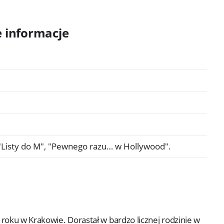
e informacje
"Listy do M",
"Pewnego razu… w Hollywood".
 roku w Krakowie. Dorastał w bardzo licznej rodzinie w