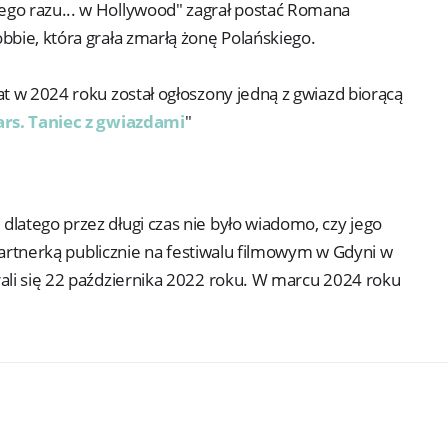
ego razu... w Hollywood" zagrał postać Romana
bbie, która grała zmarłą żonę Polańskiego.
at w 2024 roku został ogłoszony jedną z gwiazd biorącą
ars. Taniec z gwiazdami
"
latego przez długi czas nie było wiadomo, czy jego
 partnerką publicznie na festiwalu filmowym w Gdyni w
ali się 22 października 2022 roku. W marcu 2024 roku