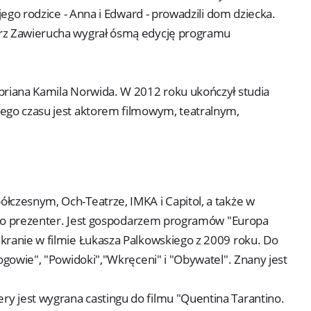
 jego rodzice - Anna i Edward - prowadzili dom dziecka.
orz Zawierucha wygrał ósmą edycję programu
ypriana Kamila Norwida. W 2012 roku ukończył studia
tego czasu jest aktorem filmowym, teatralnym,
łczesnym, Och-Teatrze, IMKA i Capitol, a także w
 jako prezenter. Jest gospodarzem programów "Europa
kranie w filmie Łukasza Palkowskiego z 2009 roku. Do
Bogowie", "Powidoki","Wkręceni" i "Obywatel". Znany jest
y jest wygrana castingu do filmu "Quentina Tarantino.