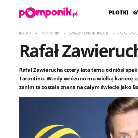
PLOTKI
G
INTERIA
POMPONIK
GWIAZDY I PRODUKCJE R
RAFAŁ ZAWI
Rafał Zawieruc
Rafał Zawierucha cztery lata temu odniósł spek
Tarantino. Wtedy wróżono mu wielką karierę z
zanim ta została znana na całym świecie jako Ba