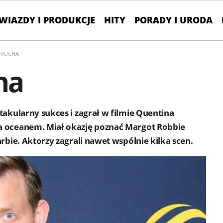
WIAZDY I PRODUKCJE
HITY
PORADY I URODA
ERUCHA
ha
takularny sukces i zagrał w filmie Quentina
a oceanem. Miał okazję poznać Margot Robbie
rbie. Aktorzy zagrali nawet wspólnie kilka scen.