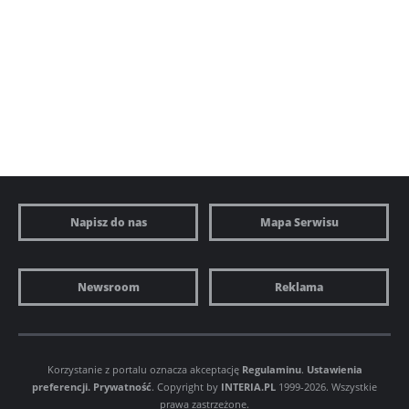
Napisz do nas
Mapa Serwisu
Newsroom
Reklama
Korzystanie z portalu oznacza akceptację
Regulaminu
.
Ustawienia
preferencji.
Prywatność
. Copyright by
INTERIA.PL
1999-2026. Wszystkie
prawa zastrzeżone.