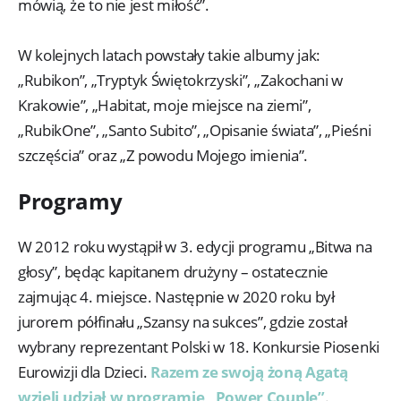
mówią, że to nie jest miłość”.
W kolejnych latach powstały takie albumy jak:
„Rubikon”, „Tryptyk Świętokrzyski”, „Zakochani w
Krakowie”, „Habitat, moje miejsce na ziemi”,
„RubikOne”, „Santo Subito”, „Opisanie świata”, „Pieśni
szczęścia” oraz „Z powodu Mojego imienia”.
Programy
W 2012 roku wystąpił w 3. edycji programu „Bitwa na
głosy”, będąc kapitanem drużyny – ostatecznie
zajmując 4. miejsce. Następnie w 2020 roku był
jurorem półfinału „Szansy na sukces”, gdzie został
wybrany reprezentant Polski w 18. Konkursie Piosenki
Eurowizji dla Dzieci.
Razem ze swoją żoną Agatą
wzięli udział w programie „Power Couple”
.