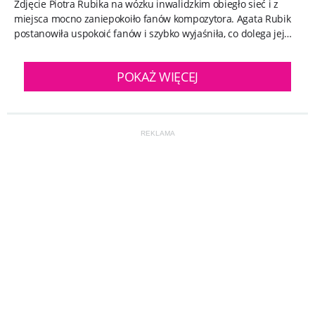
Zdjęcie Piotra Rubika na wózku inwalidzkim obiegło sieć i z
miejsca mocno zaniepokoiło fanów kompozytora. Agata Rubik
postanowiła uspokoić fanów i szybko wyjaśniła, co dolega jej
mężowi....
POKAŻ WIĘCEJ
REKLAMA