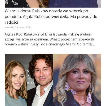
Wieści z domu Rubików dotarły we wtorek po
południu. Agata Rubik potwierdziła. Ma powody do
radości
Wtorek, 7 lipca (16:58)
Agata i Piotr Rubikowie od kilku lat wiodą - jak się wydaje -
szczęśliwe życie za oceanem. Wraz z pociechami spakowali
bowiem walizki i ruszyli do słonecznego Miami. Od tamtej
pory...