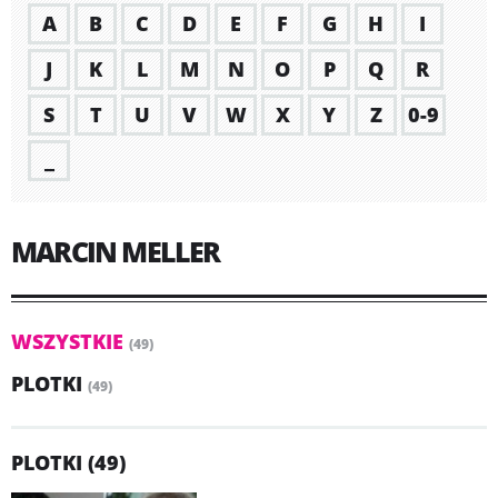
A
B
C
D
E
F
G
H
I
J
K
L
M
N
O
P
Q
R
S
T
U
V
W
X
Y
Z
0-9
_
MARCIN MELLER
WSZYSTKIE
(49)
PLOTKI
(49)
PLOTKI (49)