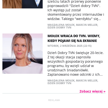
sześciu latach przerwy ponownie
poprowadzili "Dzień dobry TVN".
Ich występ już został
skomentowany przez internautów i
widzów. Takiego "werdyktu" się...
MAGDALENA MOŁEK
,
MARCIN MELLER
,
DZIEŃ DOBRY TVN
MOŁEK WRACA DO TVN. WIEMY,
KIEDY POJAWI SIĘ NA EKRANIE
WTOREK, 2 WRZEŚNIA 2025 (22:15)
Dzień Dobry TVN świętuje 20-lecie.
Z tej okazji stacja zaprosiła
wszystkich gospodarzy porannego
programu, by wzięli udział w
urodzinach śniadaniówki.
Zaplanowano nowe odcinki z ich...
MAGDALENA MOŁEK
,
MARCIN MELLER
,
DZIEŃ DOBRY TVN
Zobacz więcej »
REKLAMA