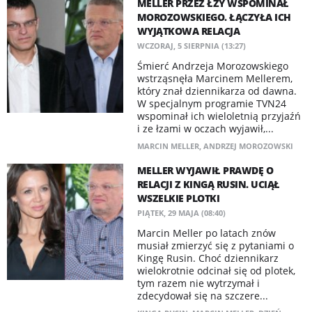
MELLER PRZEZ ŁZY WSPOMINAŁ
MOROZOWSKIEGO. ŁĄCZYŁA ICH
WYJĄTKOWA RELACJA
WCZORAJ, 5 SIERPNIA (13:27)
Śmierć Andrzeja Morozowskiego
wstrząsnęła Marcinem Mellerem,
który znał dziennikarza od dawna.
W specjalnym programie TVN24
wspominał ich wieloletnią przyjaźń
i ze łzami w oczach wyjawił,...
MARCIN MELLER
,
ANDRZEJ MOROZOWSKI
MELLER WYJAWIŁ PRAWDĘ O
RELACJI Z KINGĄ RUSIN. UCIĄŁ
WSZELKIE PLOTKI
PIĄTEK, 29 MAJA (08:40)
Marcin Meller po latach znów
musiał zmierzyć się z pytaniami o
Kingę Rusin. Choć dziennikarz
wielokrotnie odcinał się od plotek,
tym razem nie wytrzymał i
zdecydował się na szczere...