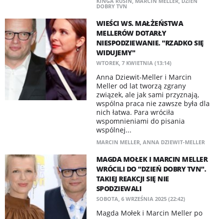
KINGA RUSIN
,
MARCIN MELLER
,
DZIEŃ
DOBRY TVN
WIEŚCI WS. MAŁŻEŃSTWA
MELLERÓW DOTARŁY
NIESPODZIEWANIE. "RZADKO SIĘ
WIDUJEMY"
WTOREK, 7 KWIETNIA (13:14)
Anna Dziewit-Meller i Marcin
Meller od lat tworzą zgrany
związek, ale jak sami przyznają,
wspólna praca nie zawsze była dla
nich łatwa. Para wróciła
wspomnieniami do pisania
wspólnej...
MARCIN MELLER
,
ANNA DZIEWIT-MELLER
MAGDA MOŁEK I MARCIN MELLER
WRÓCILI DO "DZIEŃ DOBRY TVN".
TAKIEJ REAKCJI SIĘ NIE
SPODZIEWALI
SOBOTA, 6 WRZEŚNIA 2025 (22:42)
Magda Mołek i Marcin Meller po