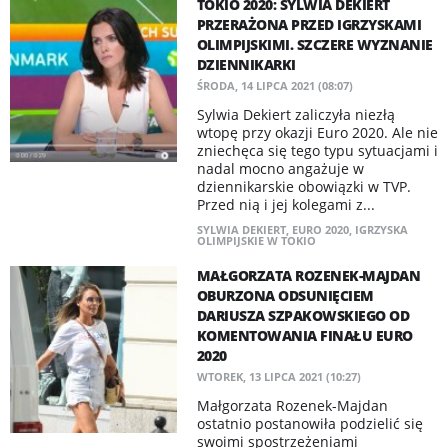
TOKIO 2020: SYLWIA DEKIERT
PRZERAŻONA PRZED IGRZYSKAMI
OLIMPIJSKIMI. SZCZERE WYZNANIE
DZIENNIKARKI
ŚRODA, 14 LIPCA 2021 (08:07)
Sylwia Dekiert zaliczyła niezłą
wtopę przy okazji Euro 2020. Ale nie
zniechęca się tego typu sytuacjami i
nadal mocno angażuje w
dziennikarskie obowiązki w TVP.
Przed nią i jej kolegami z...
SYLWIA DEKIERT
,
EURO 2020
,
IGRZYSKA
OLIMPIJSKIE W TOKIO
MAŁGORZATA ROZENEK-MAJDAN
OBURZONA ODSUNIĘCIEM
DARIUSZA SZPAKOWSKIEGO OD
KOMENTOWANIA FINAŁU EURO
2020
WTOREK, 13 LIPCA 2021 (10:27)
Małgorzata Rozenek-Majdan
ostatnio postanowiła podzielić się
swoimi spostrzeżeniami