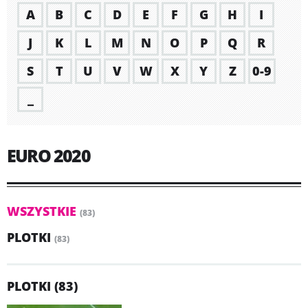
A
B
C
D
E
F
G
H
I
J
K
L
M
N
O
P
Q
R
S
T
U
V
W
X
Y
Z
0-9
_
EURO 2020
WSZYSTKIE
(83)
PLOTKI
(83)
PLOTKI (83)