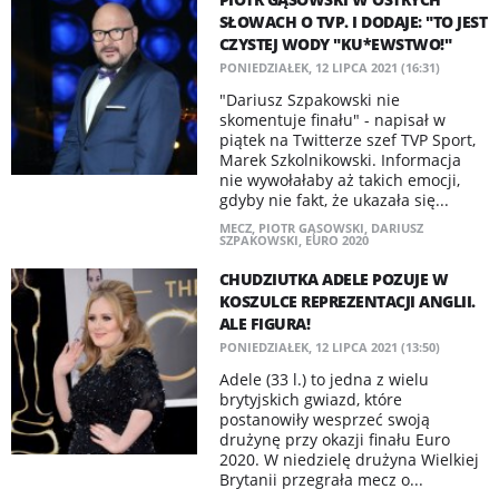
SŁOWACH O TVP. I DODAJE: "TO JEST
CZYSTEJ WODY "KU*EWSTWO!"
PONIEDZIAŁEK, 12 LIPCA 2021 (16:31)
"Dariusz Szpakowski nie
skomentuje finału" - napisał w
piątek na Twitterze szef TVP Sport,
Marek Szkolnikowski. Informacja
nie wywołałaby aż takich emocji,
gdyby nie fakt, że ukazała się...
MECZ
,
PIOTR GĄSOWSKI
,
DARIUSZ
SZPAKOWSKI
,
EURO 2020
CHUDZIUTKA ADELE POZUJE W
KOSZULCE REPREZENTACJI ANGLII.
ALE FIGURA!
PONIEDZIAŁEK, 12 LIPCA 2021 (13:50)
Adele (33 l.) to jedna z wielu
brytyjskich gwiazd, które
postanowiły wesprzeć swoją
drużynę przy okazji finału Euro
2020. W niedzielę drużyna Wielkiej
Brytanii przegrała mecz o...