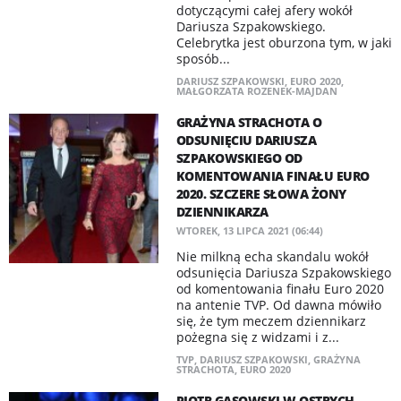
dotyczącymi całej afery wokół
Dariusza Szpakowskiego.
Celebrytka jest oburzona tym, w jaki
sposób...
DARIUSZ SZPAKOWSKI
,
EURO 2020
,
MAŁGORZATA ROZENEK-MAJDAN
GRAŻYNA STRACHOTA O
ODSUNIĘCIU DARIUSZA
SZPAKOWSKIEGO OD
KOMENTOWANIA FINAŁU EURO
2020. SZCZERE SŁOWA ŻONY
DZIENNIKARZA
WTOREK, 13 LIPCA 2021 (06:44)
Nie milkną echa skandalu wokół
odsunięcia Dariusza Szpakowskiego
od komentowania finału Euro 2020
na antenie TVP. Od dawna mówiło
się, że tym meczem dziennikarz
pożegna się z widzami i z...
TVP
,
DARIUSZ SZPAKOWSKI
,
GRAŻYNA
STRACHOTA
,
EURO 2020
PIOTR GĄSOWSKI W OSTRYCH