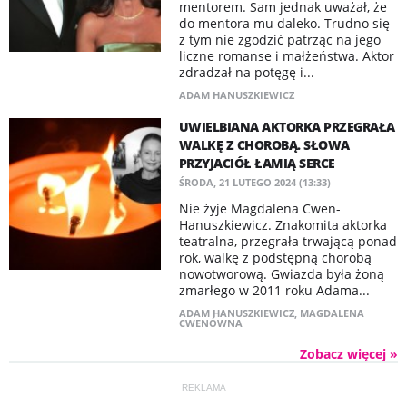
mentorem. Sam jednak uważał, że
do mentora mu daleko. Trudno się
z tym nie zgodzić patrząc na jego
liczne romanse i małżeństwa. Aktor
zdradzał na potęgę i...
ADAM HANUSZKIEWICZ
UWIELBIANA AKTORKA PRZEGRAŁA
WALKĘ Z CHOROBĄ. SŁOWA
PRZYJACIÓŁ ŁAMIĄ SERCE
ŚRODA, 21 LUTEGO 2024 (13:33)
Nie żyje Magdalena Cwen-
Hanuszkiewicz. Znakomita aktorka
teatralna, przegrała trwającą ponad
rok, walkę z podstępną chorobą
nowotworową. Gwiazda była żoną
zmarłego w 2011 roku Adama...
ADAM HANUSZKIEWICZ
,
MAGDALENA
CWENÓWNA
Zobacz więcej »
REKLAMA