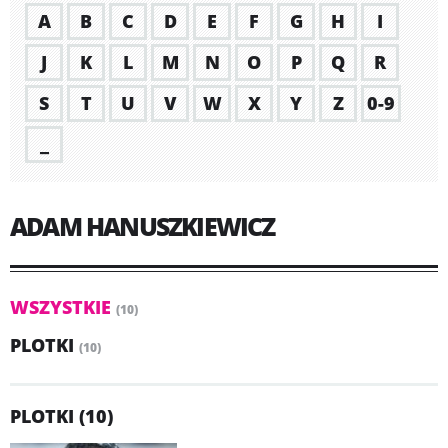
A
B
C
D
E
F
G
H
I
J
K
L
M
N
O
P
Q
R
S
T
U
V
W
X
Y
Z
0-9
_
ADAM HANUSZKIEWICZ
WSZYSTKIE
(10)
PLOTKI
(10)
PLOTKI (10)