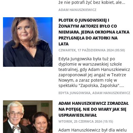
że nie potrafi żyć bez kobiet, ale...
ADAM HANUSZKIEWICZ
PLOTEK O JUNGOWSKIEJ I
ŻONATYM AKTORZE BYŁO CO
NIEMIARA. JEDNA OKROPNA ŁATKA
PRZYLGNĘŁA DO AKTORKI NA
LATA
CZWARTEK, 17 PAŹDZIERNIKA 2024 (05:50)
Edyta Jungowska była tuż po
dyplomie w warszawskiej szkole
teatralnej, gdy Adam Hanuszkiewicz
zaproponował jej angaż w Teatrze
Nowym, a zaraz potem rolę w
spektaklu "Zapolska, Zapolska"....
EDYTA JUNGOWSKA
,
ADAM HANUSZKIEWICZ
ADAM HANUSZKIEWICZ ZDRADZAŁ
NA POTĘGĘ. NIE DO WIARY JAK SIĘ
USPRAWIEDLIWIAŁ
WTOREK, 25 CZERWCA 2024 (15:15)
Adam Hanuszkiewicz był dla wielu