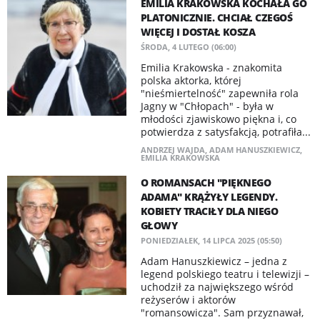
EMILIA KRAKOWSKA KOCHAŁA GO
PLATONICZNIE. CHCIAŁ CZEGOŚ
WIĘCEJ I DOSTAŁ KOSZA
ŚRODA, 4 LUTEGO (06:00)
Emilia Krakowska - znakomita
polska aktorka, której
"nieśmiertelność" zapewniła rola
Jagny w "Chłopach" - była w
młodości zjawiskowo piękna i, co
potwierdza z satysfakcją, potrafiła...
ANDRZEJ WAJDA
,
ADAM HANUSZKIEWICZ
,
EMILIA KRAKOWSKA
O ROMANSACH "PIĘKNEGO
ADAMA" KRĄŻYŁY LEGENDY.
KOBIETY TRACIŁY DLA NIEGO
GŁOWY
PONIEDZIAŁEK, 14 LIPCA 2025 (05:50)
Adam Hanuszkiewicz – jedna z
legend polskiego teatru i telewizji –
uchodził za największego wśród
reżyserów i aktorów
"romansowicza". Sam przyznawał,