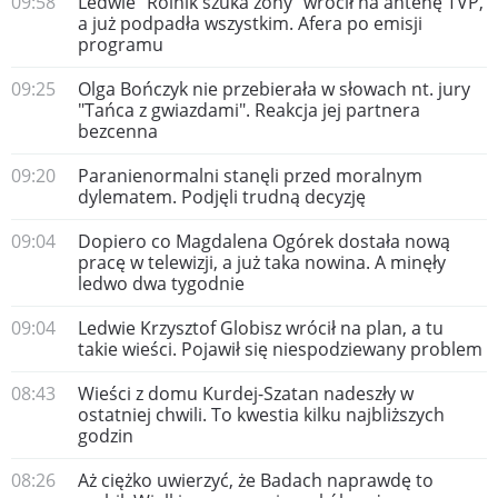
09:58
Ledwie "Rolnik szuka żony" wrócił na antenę TVP,
a już podpadła wszystkim. Afera po emisji
programu
09:25
Olga Bończyk nie przebierała w słowach nt. jury
"Tańca z gwiazdami". Reakcja jej partnera
bezcenna
09:20
Paranienormalni stanęli przed moralnym
dylematem. Podjęli trudną decyzję
09:04
Dopiero co Magdalena Ogórek dostała nową
pracę w telewizji, a już taka nowina. A minęły
ledwo dwa tygodnie
09:04
Ledwie Krzysztof Globisz wrócił na plan, a tu
takie wieści. Pojawił się niespodziewany problem
08:43
Wieści z domu Kurdej-Szatan nadeszły w
ostatniej chwili. To kwestia kilku najbliższych
godzin
08:26
Aż ciężko uwierzyć, że Badach naprawdę to