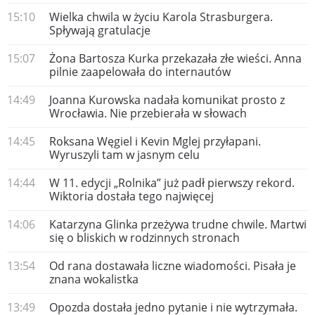
15:10
Wielka chwila w życiu Karola Strasburgera.
Spływają gratulacje
15:07
Żona Bartosza Kurka przekazała złe wieści. Anna
pilnie zaapelowała do internautów
14:49
Joanna Kurowska nadała komunikat prosto z
Wrocławia. Nie przebierała w słowach
14:45
Roksana Węgiel i Kevin Mglej przyłapani.
Wyruszyli tam w jasnym celu
14:44
W 11. edycji „Rolnika” już padł pierwszy rekord.
Wiktoria dostała tego najwięcej
14:06
Katarzyna Glinka przeżywa trudne chwile. Martwi
się o bliskich w rodzinnych stronach
13:54
Od rana dostawała liczne wiadomości. Pisała je
znana wokalistka
13:49
Opozda dostała jedno pytanie i nie wytrzymała.