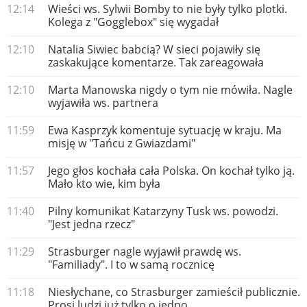
12:14
Wieści ws. Sylwii Bomby to nie były tylko plotki.
Kolega z "Gogglebox" się wygadał
12:10
Natalia Siwiec babcią? W sieci pojawiły się
zaskakujące komentarze. Tak zareagowała
12:10
Marta Manowska nigdy o tym nie mówiła. Nagle
wyjawiła ws. partnera
11:59
Ewa Kasprzyk komentuje sytuację w kraju. Ma
misję w "Tańcu z Gwiazdami"
11:57
Jego głos kochała cała Polska. On kochał tylko ją.
Mało kto wie, kim była
11:40
Pilny komunikat Katarzyny Tusk ws. powodzi.
"Jest jedna rzecz"
11:29
Strasburger nagle wyjawił prawdę ws.
"Familiady". I to w samą rocznicę
11:18
Niesłychane, co Strasburger zamieścił publicznie.
Prosi ludzi już tylko o jedno