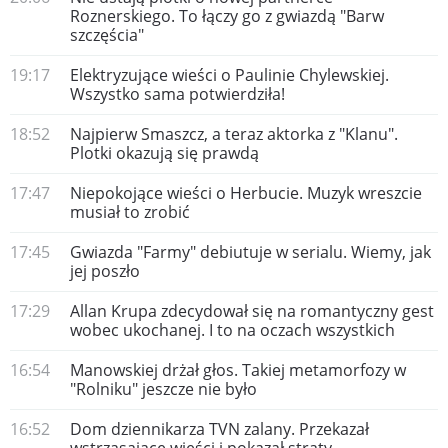
Roznerskiego. To łączy go z gwiazdą "Barw
szczęścia"
19:17
Elektryzujące wieści o Paulinie Chylewskiej.
Wszystko sama potwierdziła!
18:52
Najpierw Smaszcz, a teraz aktorka z "Klanu".
Plotki okazują się prawdą
17:47
Niepokojące wieści o Herbucie. Muzyk wreszcie
musiał to zrobić
17:45
Gwiazda "Farmy" debiutuje w serialu. Wiemy, jak
jej poszło
17:29
Allan Krupa zdecydował się na romantyczny gest
wobec ukochanej. I to na oczach wszystkich
16:54
Manowskiej drżał głos. Takiej metamorfozy w
"Rolniku" jeszcze nie było
16:52
Dom dziennikarza TVN zalany. Przekazał