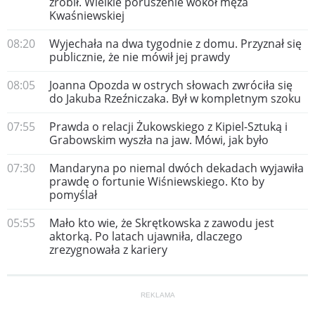
zrobił. Wielkie poruszenie wokół męża
Kwaśniewskiej
08:20
Wyjechała na dwa tygodnie z domu. Przyznał się
publicznie, że nie mówił jej prawdy
08:05
Joanna Opozda w ostrych słowach zwróciła się
do Jakuba Rzeźniczaka. Był w kompletnym szoku
07:55
Prawda o relacji Żukowskiego z Kipiel-Sztuką i
Grabowskim wyszła na jaw. Mówi, jak było
07:30
Mandaryna po niemal dwóch dekadach wyjawiła
prawdę o fortunie Wiśniewskiego. Kto by
pomyślał
05:55
Mało kto wie, że Skrętkowska z zawodu jest
aktorką. Po latach ujawniła, dlaczego
zrezygnowała z kariery
REKLAMA