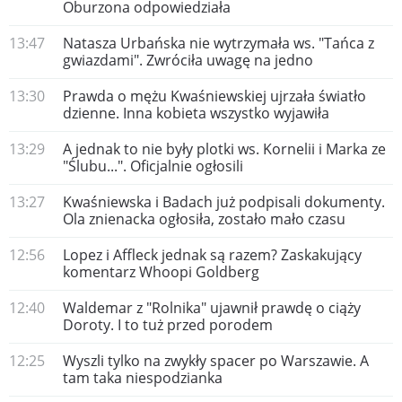
Oburzona odpowiedziała
13:47
Natasza Urbańska nie wytrzymała ws. "Tańca z
gwiazdami". Zwróciła uwagę na jedno
13:30
Prawda o mężu Kwaśniewskiej ujrzała światło
dzienne. Inna kobieta wszystko wyjawiła
13:29
A jednak to nie były plotki ws. Kornelii i Marka ze
"Ślubu...". Oficjalnie ogłosili
13:27
Kwaśniewska i Badach już podpisali dokumenty.
Ola znienacka ogłosiła, zostało mało czasu
12:56
Lopez i Affleck jednak są razem? Zaskakujący
komentarz Whoopi Goldberg
12:40
Waldemar z "Rolnika" ujawnił prawdę o ciąży
Doroty. I to tuż przed porodem
12:25
Wyszli tylko na zwykły spacer po Warszawie. A
tam taka niespodzianka