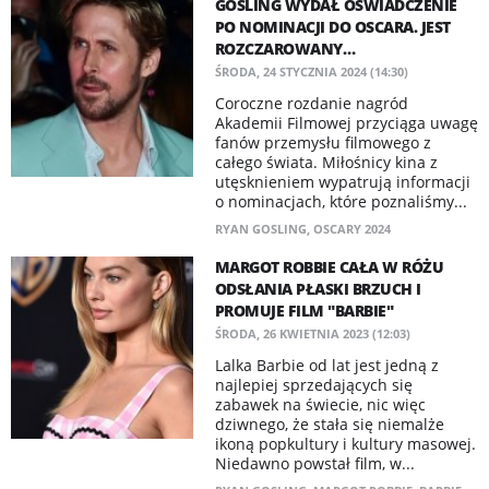
GOSLING WYDAŁ OŚWIADCZENIE
PO NOMINACJI DO OSCARA. JEST
ROZCZAROWANY…
ŚRODA, 24 STYCZNIA 2024 (14:30)
Coroczne rozdanie nagród
Akademii Filmowej przyciąga uwagę
fanów przemysłu filmowego z
całego świata. Miłośnicy kina z
utęsknieniem wypatrują informacji
o nominacjach, które poznaliśmy...
RYAN GOSLING
,
OSCARY 2024
MARGOT ROBBIE CAŁA W RÓŻU
ODSŁANIA PŁASKI BRZUCH I
PROMUJE FILM "BARBIE"
ŚRODA, 26 KWIETNIA 2023 (12:03)
Lalka Barbie od lat jest jedną z
najlepiej sprzedających się
zabawek na świecie, nic więc
dziwnego, że stała się niemalże
ikoną popkultury i kultury masowej.
Niedawno powstał film, w...