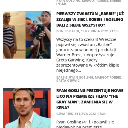
RYAN GOSLING
,
MARGOT ROBBIE
,
BARBIE
(FILM)
PIERWSZY ZWIASTUN „BARBIE” JUŻ
SZALEJE W SIECI. ROBBIE I GOSLING
DALI Z SIEBIE WSZYSTKO?
PONIEDZIAŁEK, 19 GRUDNIA 2022 (21:13)
Wszyscy na to czekali! Wreszcie
pojawił się zwiastun „Barbie”
gorąco zapowiadanej produkcji
Warner Bros., którą reżyseruje
Greta Garwing. Kadry
zaprezentowane w krótkim klipie
niejednego...
BARBIE
,
RYAN GOSLING
,
MARGOT ROBBIE
,
GRETA GERWIG
RYAN GOSLING PREZENTUJE NOWE
LICO NA PREMIERZE FILMU "THE
GRAY MAN". ZAMIENIA SIĘ W
KENA?
CZWARTEK, 14 LIPCA 2022 (17:24)
Ryan Gosling (41 l.) pojawił się
niedawno na premierze