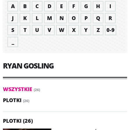
A
B
C
D
E
F
G
H
I
J
K
L
M
N
O
P
Q
R
S
T
U
V
W
X
Y
Z
0-9
_
RYAN GOSLING
WSZYSTKIE
(26)
PLOTKI
(26)
PLOTKI (26)