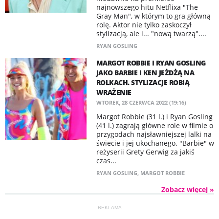
najnowszego hitu Netflixa "The
Gray Man", w którym to gra główną
rolę. Aktor nie tylko zaskoczył
stylizacją, ale i... "nową twarzą"....
RYAN GOSLING
MARGOT ROBBIE I RYAN GOSLING
JAKO BARBIE I KEN JEŻDŻĄ NA
ROLKACH. STYLIZACJE ROBIĄ
WRAŻENIE
WTOREK, 28 CZERWCA 2022 (19:16)
Margot Robbie (31 l.) i Ryan Gosling
(41 l.) zagrają główne role w filmie o
przygodach najsławniejszej lalki na
świecie i jej ukochanego. "Barbie" w
reżyserii Grety Gerwig za jakiś
czas...
RYAN GOSLING
,
MARGOT ROBBIE
Zobacz więcej »
REKLAMA