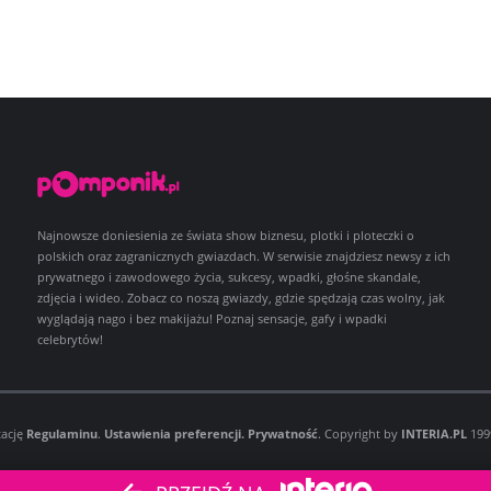
Najnowsze doniesienia ze świata show biznesu, plotki i ploteczki o
polskich oraz zagranicznych gwiazdach. W serwisie znajdziesz newsy z ich
prywatnego i zawodowego życia, sukcesy, wpadki, głośne skandale,
zdjęcia i wideo. Zobacz co noszą gwiazdy, gdzie spędzają czas wolny, jak
wyglądają nago i bez makijażu! Poznaj sensacje, gafy i wpadki
celebrytów!
tację
Regulaminu
.
Ustawienia preferencji.
Prywatność
. Copyright by
INTERIA.PL
1999