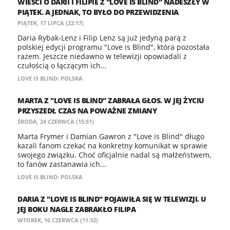
WIEŚCI O DARII I FILIPIE Z "LOVE IS BLIND" NADESZŁY W
PIĄTEK. A JEDNAK, TO BYŁO DO PRZEWIDZENIA
PIĄTEK, 17 LIPCA (22:17)
Daria Rybak-Lenz i Filip Lenz są już jedyną parą z
polskiej edycji programu "Love is Blind", która pozostała
razem. Jeszcze niedawno w telewizji opowiadali z
czułością o łączącym ich...
LOVE IS BLIND: POLSKA
MARTA Z "LOVE IS BLIND" ZABRAŁA GŁOS. W JEJ ŻYCIU
PRZYSZEDŁ CZAS NA POWAŻNE ZMIANY
ŚRODA, 24 CZERWCA (15:51)
Marta Frymer i Damian Gawron z "Love is Blind" długo
kazali fanom czekać na konkretny komunikat w sprawie
swojego związku. Choć oficjalnie nadal są małżeństwem,
to fanów zastanawia ich...
LOVE IS BLIND: POLSKA
DARIA Z "LOVE IS BLIND" POJAWIŁA SIĘ W TELEWIZJI. U
JEJ BOKU NAGLE ZABRAKŁO FILIPA
WTOREK, 16 CZERWCA (11:32)