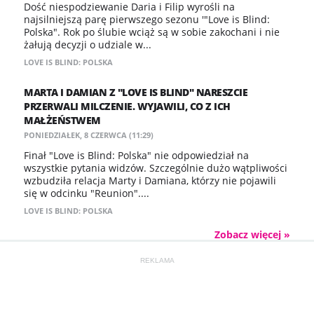
Dość niespodziewanie Daria i Filip wyrośli na
najsilniejszą parę pierwszego sezonu '"Love is Blind:
Polska". Rok po ślubie wciąż są w sobie zakochani i nie
żałują decyzji o udziale w...
LOVE IS BLIND: POLSKA
MARTA I DAMIAN Z "LOVE IS BLIND" NARESZCIE
PRZERWALI MILCZENIE. WYJAWILI, CO Z ICH
MAŁŻEŃSTWEM
PONIEDZIAŁEK, 8 CZERWCA (11:29)
Finał "Love is Blind: Polska" nie odpowiedział na
wszystkie pytania widzów. Szczególnie dużo wątpliwości
wzbudziła relacja Marty i Damiana, którzy nie pojawili
się w odcinku "Reunion"....
LOVE IS BLIND: POLSKA
Zobacz więcej »
REKLAMA