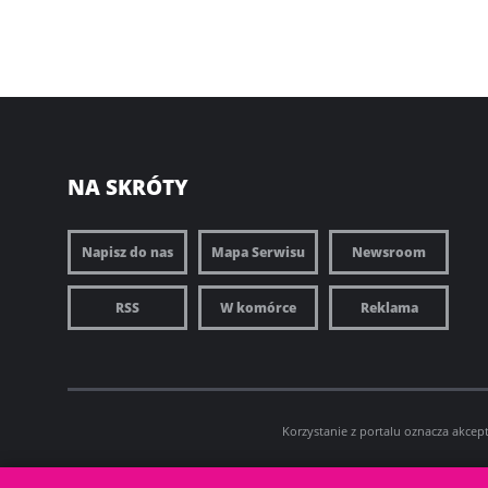
NA SKRÓTY
Napisz do nas
Mapa Serwisu
Newsroom
RSS
W komórce
Reklama
Korzystanie z portalu oznacza akcep