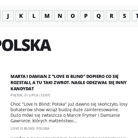
J
K
L
M
N
O
P
Q
R
S
 POLSKA
MARTA I DAMIAN Z "LOVE IS BLIND" DOPIERO CO SIĘ
ROZSTALI, A TU TAKI ZWROT. NAGLE ODEZWAŁ SIĘ INNY
KANDYDAT
PIĄTEK, 31 LIPCA (12:07)
Choć "Love Is Blind: Polska" już dawno się skończyło, losy
bohaterów show wciąż budzą duże zainteresowanie.
Dużo mówi się zwłaszcza o Marcie Frymer i Damianie
Gawronie, których małżeństwo...
LOVE IS BLIND: POLSKA