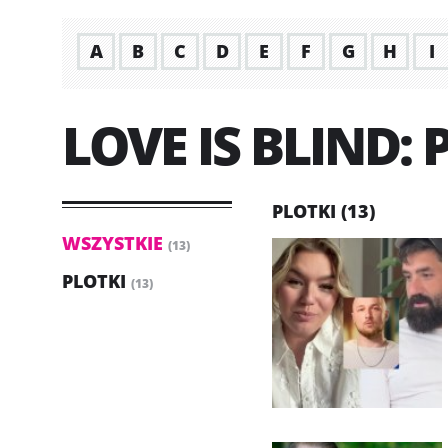
A
B
C
D
E
F
G
H
I
LOVE IS BLIND:
PLOTKI (13)
WSZYSTKIE
(13)
PLOTKI
(13)