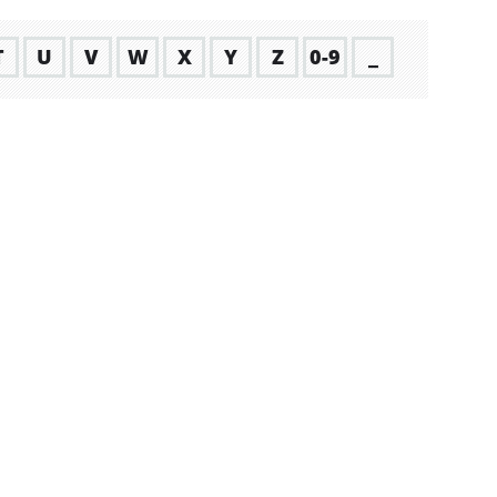
T
U
V
W
X
Y
Z
0-9
_