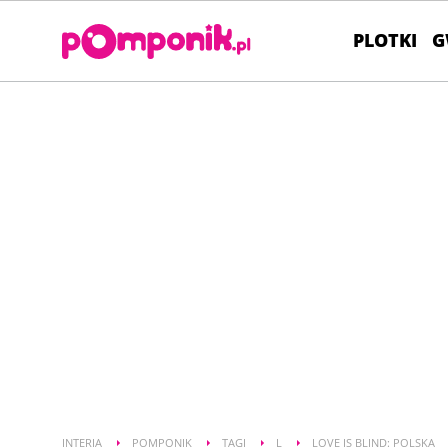
PLOTKI
G
INTERIA
POMPONIK
TAGI
L
LOVE IS BLIND: POLSKA