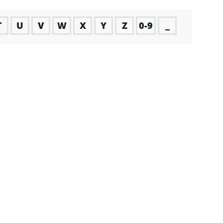
T
U
V
W
X
Y
Z
0-9
_