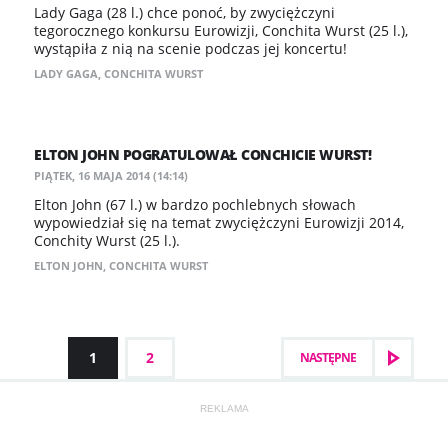
Lady Gaga (28 l.) chce ponoć, by zwyciężczyni
tegorocznego konkursu Eurowizji, Conchita Wurst (25 l.),
wystąpiła z nią na scenie podczas jej koncertu!
LADY GAGA
,
CONCHITA WURST
ELTON JOHN POGRATULOWAŁ CONCHICIE WURST!
PIĄTEK, 16 MAJA 2014 (14:14)
Elton John (67 l.) w bardzo pochlebnych słowach
wypowiedział się na temat zwyciężczyni Eurowizji 2014,
Conchity Wurst (25 l.).
ELTON JOHN
,
CONCHITA WURST
1
2
NASTĘPNE
REKLAMA