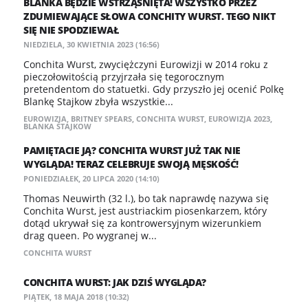
BLANKA BĘDZIE WSTRZĄŚNIĘTA! WSZYSTKO PRZEZ
ZDUMIEWAJĄCE SŁOWA CONCHITY WURST. TEGO NIKT
SIĘ NIE SPODZIEWAŁ
NIEDZIELA, 30 KWIETNIA 2023 (16:56)
Conchita Wurst, zwyciężczyni Eurowizji w 2014 roku z
pieczołowitością przyjrzała się tegorocznym
pretendentom do statuetki. Gdy przyszło jej ocenić Polkę
Blankę Stajkow zbyła wszystkie...
EUROWIZJA
,
BRITNEY SPEARS
,
CONCHITA WURST
,
EUROWIZJA 2023
,
BLANKA STAJKOW
PAMIĘTACIE JĄ? CONCHITA WURST JUŻ TAK NIE
WYGLĄDA! TERAZ CELEBRUJE SWOJĄ MĘSKOŚĆ!
PONIEDZIAŁEK, 20 LIPCA 2020 (14:10)
Thomas Neuwirth (32 l.), bo tak naprawdę nazywa się
Conchita Wurst, jest austriackim piosenkarzem, który
dotąd ukrywał się za kontrowersyjnym wizerunkiem
drag queen. Po wygranej w...
CONCHITA WURST
CONCHITA WURST: JAK DZIŚ WYGLĄDA?
PIĄTEK, 18 MAJA 2018 (10:32)