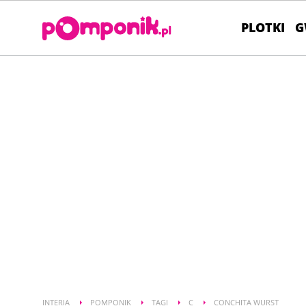
PLOTKI
G
INTERIA
POMPONIK
TAGI
C
CONCHITA WURST