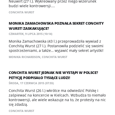
Neuwirt (27 l.). Wykreowany przez niego wizerunek
budzi wiele kontrowersji....
CONCHITA WURST
MONIKA ZAMACHOWSKA POZNAŁA SEKRET CONCHITY
WURST! ZASKAKUJĄCE?
CZWARTEK, 9 LIPCA 2015 (10:14)
Monika Zamachowska (43 l.) przeprowadziła wywiad z
Conchitą Wurst (27 l.). Postanowiła podzielić się swoimi
spostrzeżeniami, a także… wyjawić mały sekret artystki!
MONIKA RICHARDSON
,
CONCHITA WURST
CONCHITA WURST JEDNAK NIE WYSTĄPI W POLSCE?
PETYCJĘ PODPISAŁO TYSIĄCE LUDZI!
ŚRODA, 17 CZERWCA 2015 (07:55)
Conchita Wurst (26 l.) wkrótce ma odwiedzić Polskę i
zaśpiewać na koncercie w Kielcach. Wzbudza to niemało
kontrowersji, ale wiele wskazuje na to, że protesty na nic
się zdadzą.
CONCHITA WURST