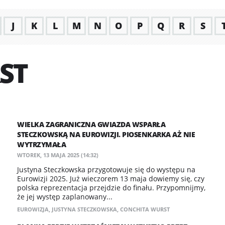
J
K
L
M
N
O
P
Q
R
S
ST
WIELKA ZAGRANICZNA GWIAZDA WSPARŁA
STECZKOWSKĄ NA EUROWIZJI. PIOSENKARKA AŻ NIE
WYTRZYMAŁA
WTOREK, 13 MAJA 2025 (14:32)
Justyna Steczkowska przygotowuje się do występu na
Eurowizji 2025. Już wieczorem 13 maja dowiemy się, czy
polska reprezentacja przejdzie do finału. Przypomnijmy,
że jej występ zaplanowany...
EUROWIZJA
,
JUSTYNA STECZKOWSKA
,
CONCHITA WURST