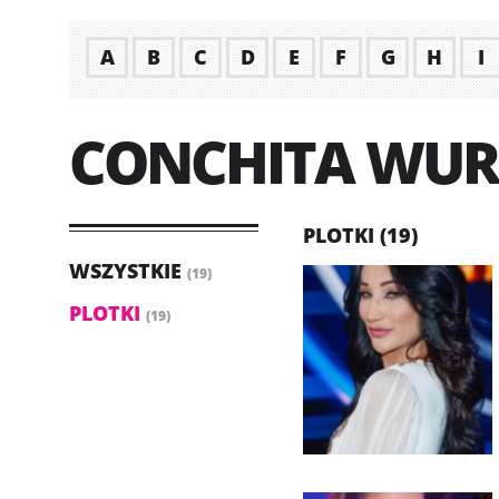
A
B
C
D
E
F
G
H
I
CONCHITA WUR
PLOTKI (19)
WSZYSTKIE
(19)
PLOTKI
(19)