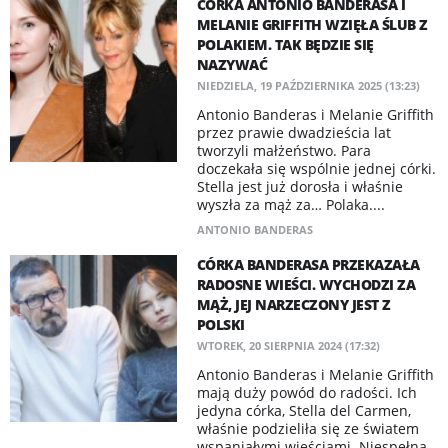
CÓRKA ANTONIO BANDERASA I
MELANIE GRIFFITH WZIĘŁA ŚLUB Z
POLAKIEM. TAK BĘDZIE SIĘ
NAZYWAĆ
NIEDZIELA, 19 PAŹDZIERNIKA 2025 (13:23)
Antonio Banderas i Melanie Griffith
przez prawie dwadzieścia lat
tworzyli małżeństwo. Para
doczekała się wspólnie jednej córki.
Stella jest już dorosła i właśnie
wyszła za mąż za… Polaka....
ANTONIO BANDERAS
CÓRKA BANDERASA PRZEKAZAŁA
RADOSNE WIEŚCI. WYCHODZI ZA
MĄŻ, JEJ NARZECZONY JEST Z
POLSKI
WTOREK, 20 SIERPNIA 2024 (17:32)
Antonio Banderas i Melanie Griffith
mają duży powód do radości. Ich
jedyna córka, Stella del Carmen,
właśnie podzieliła się ze światem
wspaniałymi wieściami. Niespełna