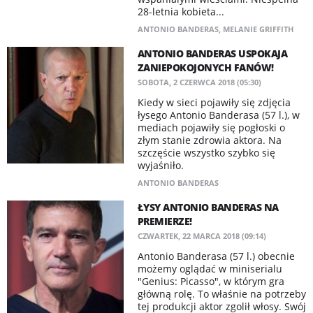
28-letnia kobieta...
ANTONIO BANDERAS
,
MELANIE GRIFFITH
ANTONIO BANDERAS USPOKAJA
ZANIEPOKOJONYCH FANÓW!
SOBOTA, 2 CZERWCA 2018 (05:30)
Kiedy w sieci pojawiły się zdjęcia
łysego Antonio Banderasa (57 l.), w
mediach pojawiły się pogłoski o
złym stanie zdrowia aktora. Na
szczęście wszystko szybko się
wyjaśniło.
ANTONIO BANDERAS
ŁYSY ANTONIO BANDERAS NA
PREMIERZE!
CZWARTEK, 22 MARCA 2018 (09:14)
Antonio Banderasa (57 l.) obecnie
możemy oglądać w miniserialu
"Genius: Picasso", w którym gra
główną rolę. To właśnie na potrzeby
tej produkcji aktor zgolił włosy. Swój