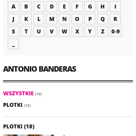
A
B
C
D
E
F
G
H
I
J
K
L
M
N
O
P
Q
R
S
T
U
V
W
X
Y
Z
0-9
_
ANTONIO BANDERAS
WSZYSTKIE
(18)
PLOTKI
(18)
PLOTKI (18)