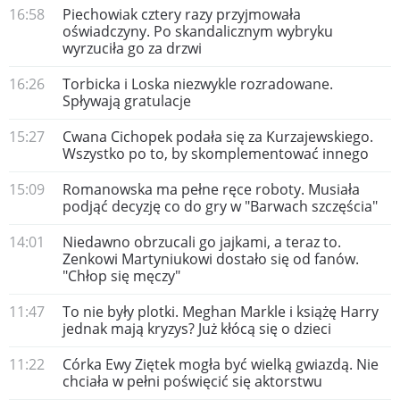
16:58
Piechowiak cztery razy przyjmowała
oświadczyny. Po skandalicznym wybryku
wyrzuciła go za drzwi
16:26
Torbicka i Loska niezwykle rozradowane.
Spływają gratulacje
15:27
Cwana Cichopek podała się za Kurzajewskiego.
Wszystko po to, by skomplementować innego
15:09
Romanowska ma pełne ręce roboty. Musiała
podjąć decyzję co do gry w "Barwach szczęścia"
14:01
Niedawno obrzucali go jajkami, a teraz to.
Zenkowi Martyniukowi dostało się od fanów.
"Chłop się męczy"
11:47
To nie były plotki. Meghan Markle i książę Harry
jednak mają kryzys? Już kłócą się o dzieci
11:22
Córka Ewy Ziętek mogła być wielką gwiazdą. Nie
chciała w pełni poświęcić się aktorstwu