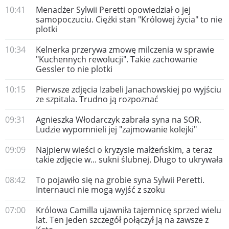
10:41
Menadżer Sylwii Peretti opowiedział o jej
samopoczuciu. Ciężki stan "Królowej życia" to nie
plotki
10:34
Kelnerka przerywa zmowę milczenia w sprawie
"Kuchennych rewolucji". Takie zachowanie
Gessler to nie plotki
10:15
Pierwsze zdjęcia Izabeli Janachowskiej po wyjściu
ze szpitala. Trudno ją rozpoznać
09:31
Agnieszka Włodarczyk zabrała syna na SOR.
Ludzie wypomnieli jej "zajmowanie kolejki"
09:09
Najpierw wieści o kryzysie małżeńskim, a teraz
takie zdjęcie w... sukni ślubnej. Długo to ukrywała
08:42
To pojawiło się na grobie syna Sylwii Peretti.
Internauci nie mogą wyjść z szoku
07:00
Królowa Camilla ujawniła tajemnicę sprzed wielu
lat. Ten jeden szczegół połączył ją na zawsze z