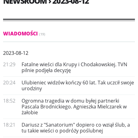
NEWSROOM › 2023-08-12
WIADOMOŚCI
(19)
2023-08-12
21:29
Fatalne wieści dla Krupy i Chodakowskiej. TVN
pilnie podjęła decyzję
20:24
Ulubieniec widzów kończy 60 lat. Tak uczcił swoje
urodziny
18:52
Ogromna tragedia w domu byłej partnerki
Pascala Brodnickiego. Agnieszka Mielczarek w
żałobie
18:21
Dariusz z "Sanatorium" dopiero co wziął ślub, a
tu takie wieści o podróży poślubnej