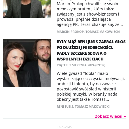
Marcin Prokop chwalił się swoim
młodszym bratem, który także
związany jest z show-biznesem i
prowadzi prężnie działająca
agencję PR. Teraz okazuje się, że...
MARCIN PROKOP
,
TOMASZ MAKOWIECKI
BYŁY MĄŻ RENI JUSIS ZABRAŁ GŁOS
PO DŁUŻSZEJ NIEOBECNOŚCI.
PADŁY SZCZERE SŁOWA O
WSPÓLNYCH DZIECIACH
PIĄTEK, 2 SIERPNIA 2024 (09:32)
Wiele gwiazd "Idola" miało
wystarczająco szczęścia, motywacji,
ambicji i talentu, by na zawsze
pozostawić swój ślad w historii
polskiej muzyki. W branży nadal
obecny jest także Tomasz...
RENI JUSIS
,
TOMASZ MAKOWIECKI
Zobacz więcej »
REKLAMA