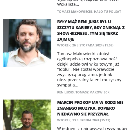
Wokalista...
TOMASZ MAKOWIECKI
,
HALO TU POLSAT
BYŁY MĄŻ RENI JUSIS BYŁ U
SZCZYTU KARIERY, GDY ZNIKNĄŁ Z
SHOW-BIZNESU. TYM SIĘ TERAZ
ZAJMUJE
WTOREK, 26 LISTOPADA 2024 (11:59)
Tomasz Makowiecki zdobył
ogólnopolską rozpoznawalność
dzięki udziałowi w kultowym już
"Idolu". Nie został wprawdzie
zwycięzcą programu, jednak
niezaprzeczalny talent muzyczny i
sympatia...
RENI JUSIS
,
TOMASZ MAKOWIECKI
MARCIN PROKOP MA W RODZINIE
ZNANEGO MUZYKA. DOPIERO
NIEDAWNO SIĘ PRZYZNAŁ
WTOREK, 13 SIERPNIA 2024 (15:17)
W jednym z najnowszych wywiadów