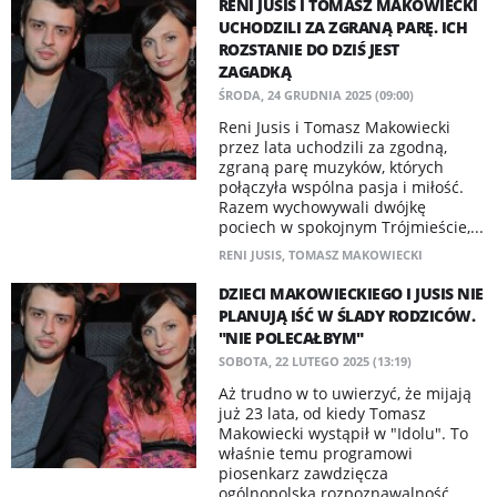
RENI JUSIS I TOMASZ MAKOWIECKI
UCHODZILI ZA ZGRANĄ PARĘ. ICH
ROZSTANIE DO DZIŚ JEST
ZAGADKĄ
ŚRODA, 24 GRUDNIA 2025 (09:00)
Reni Jusis i Tomasz Makowiecki
przez lata uchodzili za zgodną,
zgraną parę muzyków, których
połączyła wspólna pasja i miłość.
Razem wychowywali dwójkę
pociech w spokojnym Trójmieście,...
RENI JUSIS
,
TOMASZ MAKOWIECKI
DZIECI MAKOWIECKIEGO I JUSIS NIE
PLANUJĄ IŚĆ W ŚLADY RODZICÓW.
"NIE POLECAŁBYM"
SOBOTA, 22 LUTEGO 2025 (13:19)
Aż trudno w to uwierzyć, że mijają
już 23 lata, od kiedy Tomasz
Makowiecki wystąpił w "Idolu". To
właśnie temu programowi
piosenkarz zawdzięcza
ogólnopolską rozpoznawalność.