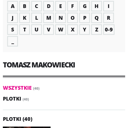
A
B
C
D
E
F
G
H
I
J
K
L
M
N
O
P
Q
R
S
T
U
V
W
X
Y
Z
0-9
_
TOMASZ MAKOWIECKI
WSZYSTKIE
(40)
PLOTKI
(40)
PLOTKI (40)