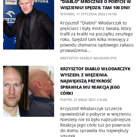
"DIABLO" MROCZNIE O POBYCIE W
WIĘZIENIU! SPĘDZIŁ TAM 100 DNI!
WTOREK, 11 STYCZNIA 2022 (14:18)
Krzysztof "Diablo" Włodarczyk to
pięściarz i były mistrz świata, który
trafił za kratki na początku zeszłego
roku. Spędził tam kilka miesięcy z
powodu złamania sądowego zakazu
prowadzenia...
KRZYSZTOF DIABLO WŁODARCZYK
KRZYSZTOF DIABLO WŁODARCZYK
WYSZEDŁ Z WIĘZIENIA.
NAJWIĘKSZĄ PRZYKROŚĆ
SPRAWIŁA MU REAKCJA JEGO
CÓRKI
PIĄTEK, 21 MAJA 2021 (14:28)
Krzysztof Włodarczyk szczerze
opowiedział o pobycie w więzieniu.
Niestety nie to było najtrudniejsze.
Reakcja jego córki tuż po powrocie
do domu sprawiła mu największy
smutek.