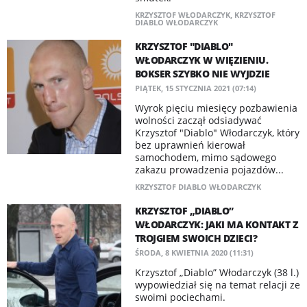
KRZYSZTOF WŁODARCZYK
,
KRZYSZTOF
DIABLO WŁODARCZYK
KRZYSZTOF "DIABLO"
WŁODARCZYK W WIĘZIENIU.
BOKSER SZYBKO NIE WYJDZIE
PIĄTEK, 15 STYCZNIA 2021 (07:14)
Wyrok pięciu miesięcy pozbawienia
wolności zaczął odsiadywać
Krzysztof "Diablo" Włodarczyk, który
bez uprawnień kierował
samochodem, mimo sądowego
zakazu prowadzenia pojazdów...
KRZYSZTOF DIABLO WŁODARCZYK
KRZYSZTOF „DIABLO”
WŁODARCZYK: JAKI MA KONTAKT Z
TROJGIEM SWOICH DZIECI?
ŚRODA, 8 KWIETNIA 2020 (11:31)
Krzysztof „Diablo” Włodarczyk (38 l.)
wypowiedział się na temat relacji ze
swoimi pociechami.