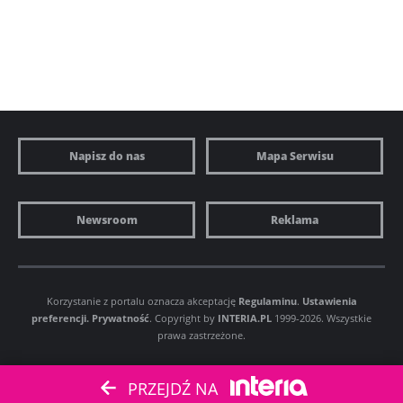
Napisz do nas
Mapa Serwisu
Newsroom
Reklama
Korzystanie z portalu oznacza akceptację
Regulaminu
.
Ustawienia
preferencji.
Prywatność
. Copyright by
INTERIA.PL
1999-2026. Wszystkie
prawa zastrzeżone.
PRZEJDŹ NA