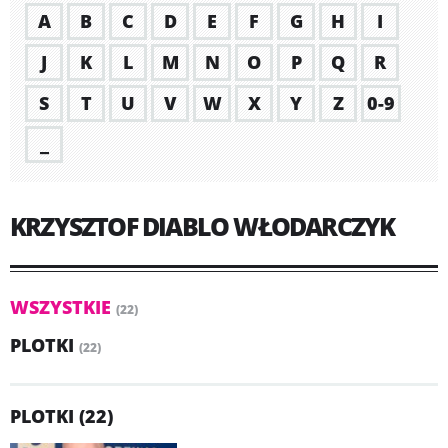
A
B
C
D
E
F
G
H
I
J
K
L
M
N
O
P
Q
R
S
T
U
V
W
X
Y
Z
0-9
_
KRZYSZTOF DIABLO WŁODARCZYK
WSZYSTKIE
(22)
PLOTKI
(22)
PLOTKI (22)