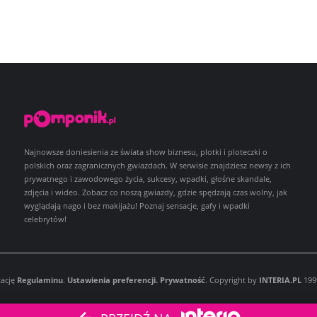
Najnowsze doniesienia ze świata show biznesu, plotki i ploteczki o
polskich oraz zagranicznych gwiazdach. W serwisie znajdziesz newsy z ich
prywatnego i zawodowego życia, sukcesy, wpadki, głośne skandale,
zdjęcia i wideo. Zobacz co noszą gwiazdy, gdzie spędzają czas wolny, jak
wyglądają nago i bez makijażu! Poznaj sensacje, gafy i wpadki
celebrytów!
tację
Regulaminu
.
Ustawienia preferencji.
Prywatność
. Copyright by
INTERIA.PL
1999