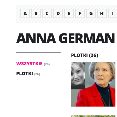
A
B
C
D
E
F
G
H
I
ANNA GERMAN
PLOTKI (26)
WSZYSTKIE
(26)
PLOTKI
(26)