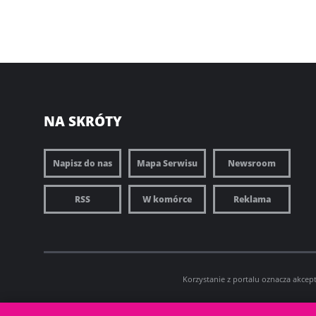
NA SKRÓTY
Napisz do nas
Mapa Serwisu
Newsroom
RSS
W komórce
Reklama
Korzystanie z portalu oznacza akcep