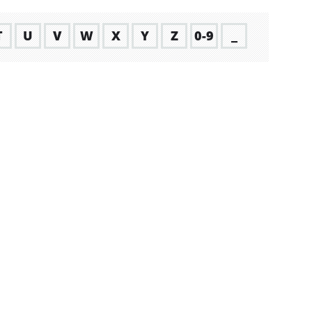
T
U
V
W
X
Y
Z
0-9
_