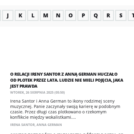
J
K
L
M
N
O
P
Q
R
S
O RELACJI IRENY SANTOR Z ANNĄ GERMAN HUCZAŁO
OD PLOTEK PRZEZ LATA. LUDZIE NIE MIELI POJĘCIA, JAKA
JEST PRAWDA
WTOREK, 26 SIERPNIA 2025 (05:50)
Irena Santor i Anna German to ikony rodzimej sceny
muzycznej. Panie zaczynały swoją karierę w podobnym
czasie. Przez długi czas plotkowano o rzekomym
konflikcie między wokalistkami....
IRENA SANTOR
,
ANNA GERMAN