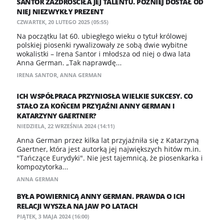
SANTOR ZAZDROŚCIŁA JEJ TALENTU. PÓŹNIEJ DOSTAŁ OD
NIEJ NIEZWYKŁY PREZENT
CZWARTEK, 20 LUTEGO 2025 (05:55)
Na początku lat 60. ubiegłego wieku o tytuł królowej
polskiej piosenki rywalizowały ze sobą dwie wybitne
wokalistki – Irena Santor i młodsza od niej o dwa lata
Anna German. „Tak naprawdę...
IRENA SANTOR
,
ANNA GERMAN
ICH WSPÓŁPRACA PRZYNIOSŁA WIELKIE SUKCESY. CO
STAŁO ZA KOŃCEM PRZYJAŹNI ANNY GERMAN I
KATARZYNY GAERTNER?
NIEDZIELA, 22 WRZEŚNIA 2024 (14:11)
Anna German przez kilka lat przyjaźniła się z Katarzyną
Gaertner, która jest autorką jej największych hitów m.in.
"Tańczące Eurydyki". Nie jest tajemnicą, że piosenkarka i
kompozytorka...
ANNA GERMAN
BYŁA POWIERNICĄ ANNY GERMAN. PRAWDA O ICH
RELACJI WYSZŁA NA JAW PO LATACH
PIĄTEK, 3 MAJA 2024 (16:00)