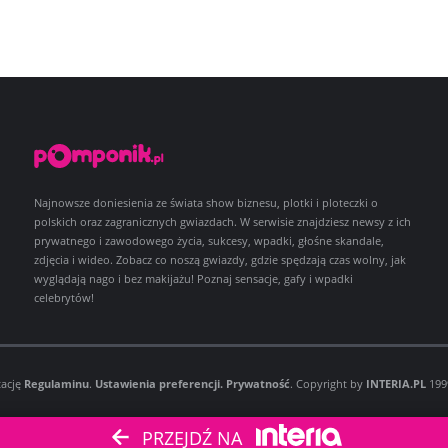
Najnowsze doniesienia ze świata show biznesu, plotki i ploteczki o
polskich oraz zagranicznych gwiazdach. W serwisie znajdziesz newsy z ich
prywatnego i zawodowego życia, sukcesy, wpadki, głośne skandale,
zdjęcia i wideo. Zobacz co noszą gwiazdy, gdzie spędzają czas wolny, jak
wyglądają nago i bez makijażu! Poznaj sensacje, gafy i wpadki
celebrytów!
tację
Regulaminu
.
Ustawienia preferencji.
Prywatność
. Copyright by
INTERIA.PL
1999
PRZEJDŹ NA