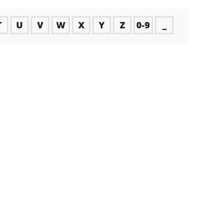
T
U
V
W
X
Y
Z
0-9
_