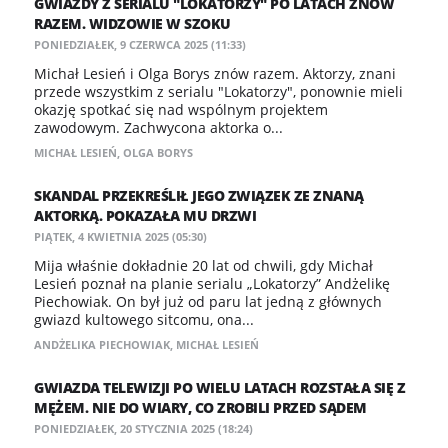
GWIAZDY Z SERIALU "LOKATORZY" PO LATACH ZNÓW
RAZEM. WIDZOWIE W SZOKU
PONIEDZIAŁEK, 9 CZERWCA 2025 (11:33)
Michał Lesień i Olga Borys znów razem. Aktorzy, znani
przede wszystkim z serialu "Lokatorzy", ponownie mieli
okazję spotkać się nad wspólnym projektem
zawodowym. Zachwycona aktorka o...
MICHAŁ LESIEŃ
,
OLGA BORYS
SKANDAL PRZEKREŚLIŁ JEGO ZWIĄZEK ZE ZNANĄ
AKTORKĄ. POKAZAŁA MU DRZWI
PIĄTEK, 4 KWIETNIA 2025 (05:30)
Mija właśnie dokładnie 20 lat od chwili, gdy Michał
Lesień poznał na planie serialu „Lokatorzy” Andżelikę
Piechowiak. On był już od paru lat jedną z głównych
gwiazd kultowego sitcomu, ona...
ANDŻELIKA PIECHOWIAK
,
MICHAŁ LESIEŃ
GWIAZDA TELEWIZJI PO WIELU LATACH ROZSTAŁA SIĘ Z
MĘŻEM. NIE DO WIARY, CO ZROBILI PRZED SĄDEM
PONIEDZIAŁEK, 20 STYCZNIA 2025 (18:24)