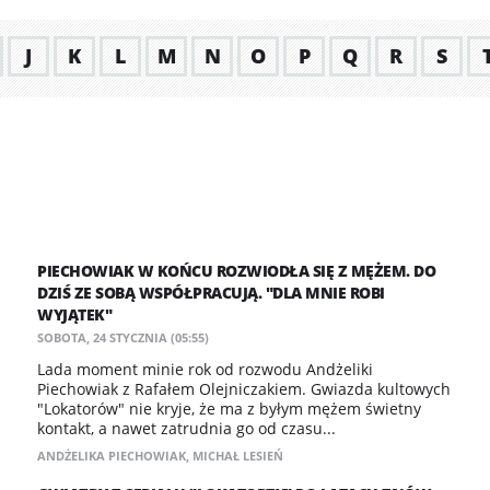
J
K
L
M
N
O
P
Q
R
S
PIECHOWIAK W KOŃCU ROZWIODŁA SIĘ Z MĘŻEM. DO
DZIŚ ZE SOBĄ WSPÓŁPRACUJĄ. "DLA MNIE ROBI
WYJĄTEK"
SOBOTA, 24 STYCZNIA (05:55)
Lada moment minie rok od rozwodu Andżeliki
Piechowiak z Rafałem Olejniczakiem. Gwiazda kultowych
"Lokatorów" nie kryje, że ma z byłym mężem świetny
kontakt, a nawet zatrudnia go od czasu...
ANDŻELIKA PIECHOWIAK
,
MICHAŁ LESIEŃ