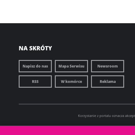
NA SKRÓTY
Napisz do nas
Mapa Serwisu
Newsroom
RSS
W komórce
Reklama
Korzystanie z portalu oznacza akcep