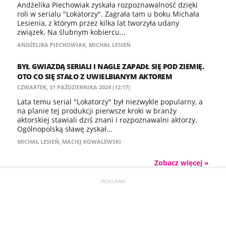
Andżelika Piechowiak zyskała rozpoznawalność dzięki
roli w serialu "Lokatorzy". Zagrała tam u boku Michała
Lesienia, z którym przez kilka lat tworzyła udany
związek. Na ślubnym kobiercu...
ANDŻELIKA PIECHOWIAK
,
MICHAŁ LESIEŃ
BYŁ GWIAZDĄ SERIALI I NAGLE ZAPADŁ SIĘ POD ZIEMIĘ.
OTO CO SIĘ STAŁO Z UWIELBIANYM AKTOREM
CZWARTEK, 31 PAŹDZIERNIKA 2024 (12:17)
Lata temu serial "Lokatorzy" był niezwykle popularny, a
na planie tej produkcji pierwsze kroki w branży
aktorskiej stawiali dziś znani i rozpoznawalni aktorzy.
Ogólnopolską sławę zyskał...
MICHAŁ LESIEŃ
,
MACIEJ KOWALEWSKI
Zobacz więcej »
REKLAMA