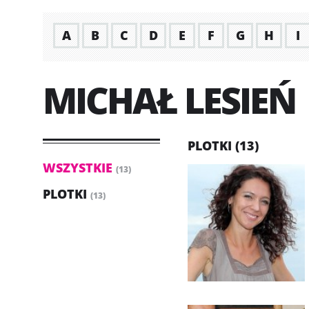
A
B
C
D
E
F
G
H
I
MICHAŁ LESIEŃ
PLOTKI (13)
WSZYSTKIE
(13)
PLOTKI
(13)